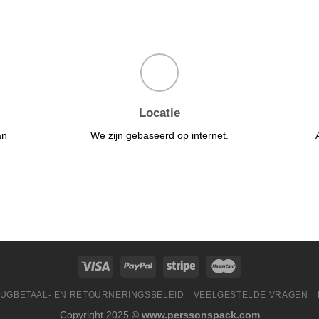
Locatie
an
We zijn gebaseerd op internet.
UGBETAAL- EN RETOURNERINGSBELEID
VEELGESTELDE VRAGEN
Copyright 2025 ©
www.perssonspack.com