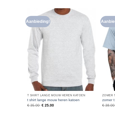
Aanbieding!
Aanbie
Toevoegen
aan
verlanglijst
T SHIRT LANGE MOUW HEREN KATOEN
ZOMER 
t shirt lange mouw heren katoen
zomer t
€
35.00
€
25.00
€
38.0