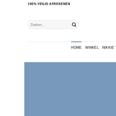
Ga
100% VEILIG AFREKENEN
naar
inhoud
Zoeken
naar:
HOME
WINKEL
NIKKIE 