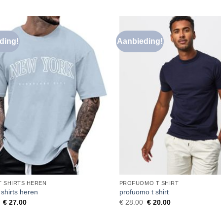
ding!
Aanbieding!
Toevoegen
To
aan
verlanglijst
ve
T SHIRTS HEREN
PROFUOMO T SHIRT
 shirts heren
profuomo t shirt
0
€
27.00
€
28.00
€
20.00