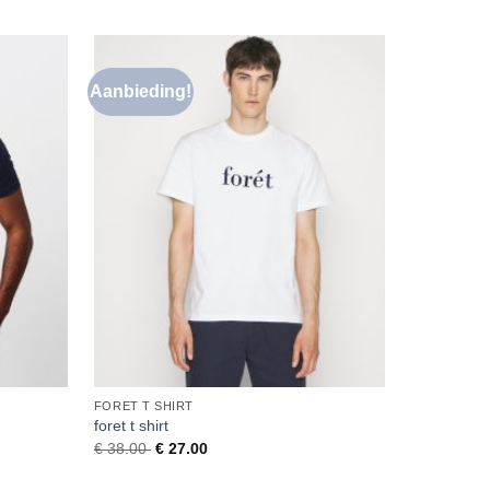
Aanbieding!
Aanbiedi
evoegen
Toevoegen
aan
aan
rlanglijst
verlanglijst
FORET T SHIRT
MERK T SH
foret t shirt
merk t shir
€
38.00
€
27.00
€
28.00
€