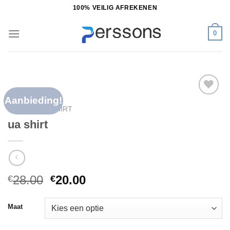
Ga
100% VEILIG AFREKENEN
naar
inhoud
0
Aanbieding!
Toevoegen
HOME
/
UA SHIRT
aan
ua shirt
verlanglijst
28.00
20.00
€
€
Maat