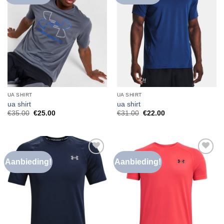
verlanglijst
verlanglijst
UA SHIRT
UA SHIRT
ua shirt
ua shirt
€
35.00
€
25.00
€
31.00
€
22.00
Aanbieding!
Aanbieding!
Toevoegen
Toevoegen
aan
aan
verlanglijst
verlanglijst