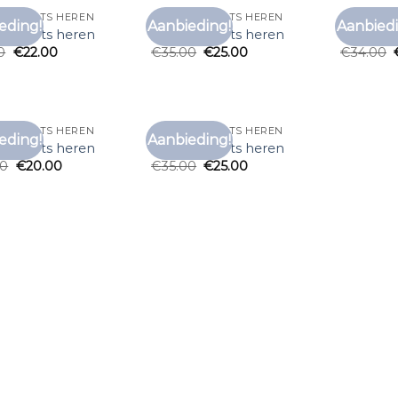
 T SHIRTS HEREN
ZOMER T SHIRTS HEREN
ZOMER T 
eding!
Aanbieding!
Aanbiedi
Toevoegen
Toevoegen
 t shirts heren
zomer t shirts heren
zomer t 
aan
aan
0
€
22.00
€
35.00
€
25.00
€
34.00
verlanglijst
verlanglijst
 T SHIRTS HEREN
ZOMER T SHIRTS HEREN
eding!
Aanbieding!
Toevoegen
Toevoegen
 t shirts heren
zomer t shirts heren
aan
aan
00
€
20.00
€
35.00
€
25.00
verlanglijst
verlanglijst