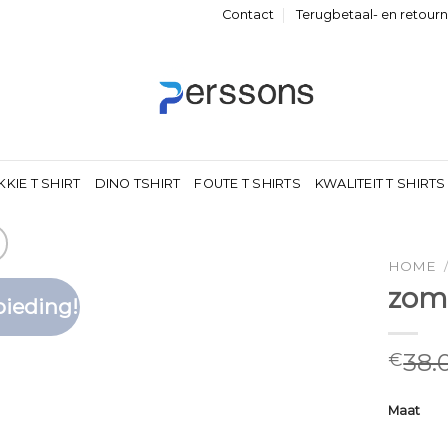
Contact
Terugbetaal- en retour
KKIE T SHIRT
DINO TSHIRT
FOUTE T SHIRTS
KWALITEIT T SHIRTS
HOME
zome
ieding!
Toevoegen
aan
verlanglijst
38.
€
Maat