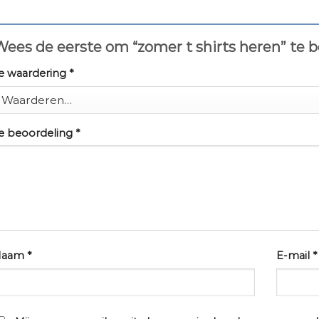
ees de eerste om “zomer t shirts heren” te 
e waardering
*
e beoordeling
*
Naam
*
E-mail
*