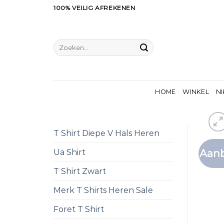
Ga
100% VEILIG AFREKENEN
naar
inhoud
Zoeken
naar:
HOME
WINKEL
NI
T Shirt Diepe V Hals Heren
Aanb
Ua Shirt
T Shirt Zwart
Merk T Shirts Heren Sale
Foret T Shirt