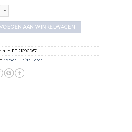
shirts heren aantal
VOEGEN AAN WINKELWAGEN
ummer:
PE-21090067
e:
Zomer T Shirts Heren