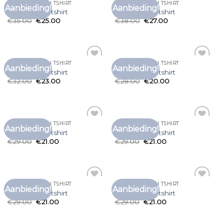
CARLO COLUCCI TSHIRT
CARLO COLUCCI TSHIRT
Aanbieding!
Aanbieding!
Toevoegen
Toevoegen
carlo colucci tshirt
carlo colucci tshirt
aan
aan
€
35.00
€
25.00
€
38.00
€
27.00
verlanglijst
verlanglijst
CARLO COLUCCI TSHIRT
CARLO COLUCCI TSHIRT
Aanbieding!
Aanbieding!
Toevoegen
Toevoegen
carlo colucci tshirt
carlo colucci tshirt
aan
aan
€
32.00
€
23.00
€
28.00
€
20.00
verlanglijst
verlanglijst
CARLO COLUCCI TSHIRT
CARLO COLUCCI TSHIRT
Aanbieding!
Aanbieding!
Toevoegen
Toevoegen
carlo colucci tshirt
carlo colucci tshirt
aan
aan
€
29.00
€
21.00
€
29.00
€
21.00
verlanglijst
verlanglijst
CARLO COLUCCI TSHIRT
CARLO COLUCCI TSHIRT
Aanbieding!
Aanbieding!
Toevoegen
Toevoegen
carlo colucci tshirt
carlo colucci tshirt
aan
aan
€
29.00
€
21.00
€
29.00
€
21.00
verlanglijst
verlanglijst