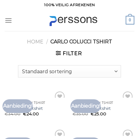
Ga
100% VEILIG AFREKENEN
naar
inhoud
0
HOME
/
CARLO COLUCCI TSHIRT
FILTER
CARLO COLUCCI TSHIRT
CARLO COLUCCI TSHIRT
Aanbieding!
Aanbieding!
Toevoegen
Toevoegen
carlo colucci tshirt
carlo colucci tshirt
aan
aan
€
34.00
€
24.00
€
35.00
€
25.00
verlanglijst
verlanglijst