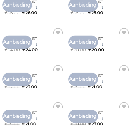
GESTREEPT T SHIRT
GESTREEPT T SHIRT
Aanbieding!
Aanbieding!
Toevoegen
Toevoegen
gestreept t shirt
gestreept t shirt
aan
aan
€
36.00
€
26.00
€
35.00
€
25.00
verlanglijst
verlanglijst
GESTREEPT T SHIRT
GESTREEPT T SHIRT
Aanbieding!
Aanbieding!
Toevoegen
Toevoegen
gestreept t shirt
gestreept t shirt
aan
aan
€
34.00
€
24.00
€
28.00
€
20.00
verlanglijst
verlanglijst
GESTREEPT T SHIRT
GESTREEPT T SHIRT
Aanbieding!
Aanbieding!
Toevoegen
Toevoegen
gestreept t shirt
gestreept t shirt
aan
aan
€
32.00
€
23.00
€
29.00
€
21.00
verlanglijst
verlanglijst
GESTREEPT T SHIRT
GESTREEPT T SHIRT
Aanbieding!
Aanbieding!
Toevoegen
Toevoegen
gestreept t shirt
gestreept t shirt
aan
aan
€
29.00
€
21.00
€
38.00
€
27.00
verlanglijst
verlanglijst