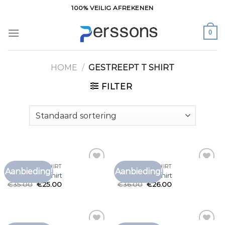
Ga
100% VEILIG AFREKENEN
naar
inhoud
0
HOME
/
GESTREEPT T SHIRT
FILTER
GESTREEPT T SHIRT
GESTREEPT T SHIRT
Aanbieding!
Aanbieding!
Toevoegen
Toevoegen
gestreept t shirt
gestreept t shirt
aan
aan
€
35.00
€
25.00
€
36.00
€
26.00
verlanglijst
verlanglijst