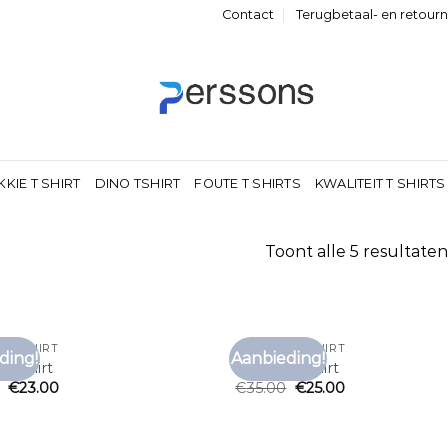
Contact
Terugbetaal- en retour
KKIE T SHIRT
DINO TSHIRT
FOUTE T SHIRTS
KWALITEIT T SHIRTS
Toont alle 5 resultaten
E T SHIRT
EQUALITE T SHIRT
ding!
Aanbieding!
Toevoegen
Toe
e t shirt
equalite t shirt
aan
€
23.00
€
35.00
€
25.00
verlanglijst
verl