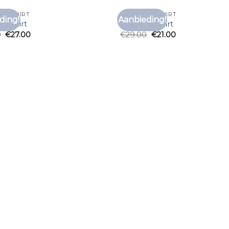
E T SHIRT
EQUALITE T SHIRT
ding!
Aanbieding!
Toevoegen
Toe
e t shirt
equalite t shirt
aan
0
€
27.00
€
29.00
€
21.00
verlanglijst
verl