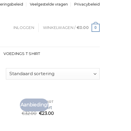
neringsbeleid
Veelgestelde vragen
Privacybeleid
0
INLOGGEN
WINKELWAGEN /
€
0.00
VOEDINGS T SHIRT
EQUALITE T SHIRT
Aanbieding!
voegen
Toevoegen
equalite t shirt
aan
aan
€
32.00
€
23.00
anglijst
verlanglijst