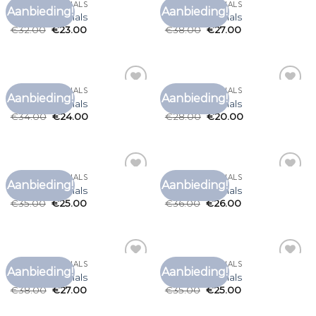
T SHIRT HOGE HALS
T SHIRT HOGE HALS
Aanbieding!
Aanbieding!
Toevoegen
Toevoegen
t shirt hoge hals
t shirt hoge hals
aan
aan
€
32.00
€
23.00
€
38.00
€
27.00
verlanglijst
verlanglijst
T SHIRT HOGE HALS
T SHIRT HOGE HALS
Aanbieding!
Aanbieding!
Toevoegen
Toevoegen
t shirt hoge hals
t shirt hoge hals
aan
aan
€
34.00
€
24.00
€
28.00
€
20.00
verlanglijst
verlanglijst
T SHIRT HOGE HALS
T SHIRT HOGE HALS
Aanbieding!
Aanbieding!
Toevoegen
Toevoegen
t shirt hoge hals
t shirt hoge hals
aan
aan
€
35.00
€
25.00
€
36.00
€
26.00
verlanglijst
verlanglijst
T SHIRT HOGE HALS
T SHIRT HOGE HALS
Aanbieding!
Aanbieding!
Toevoegen
Toevoegen
t shirt hoge hals
t shirt hoge hals
aan
aan
€
38.00
€
27.00
€
35.00
€
25.00
verlanglijst
verlanglijst