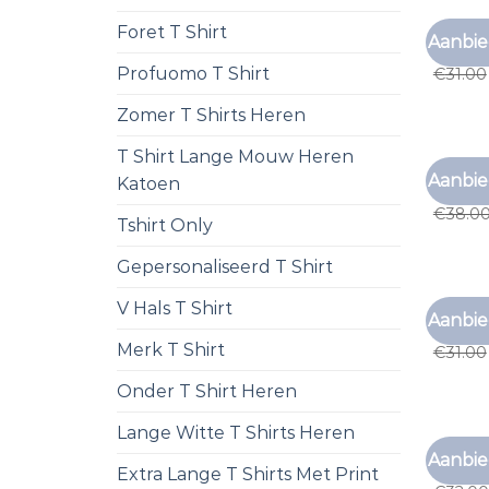
Foret T Shirt
T SHIRT
Aanbie
t shir
Profuomo T Shirt
€
31.00
Zomer T Shirts Heren
T Shirt Lange Mouw Heren
T SHIRT
Aanbie
Katoen
t shir
€
38.0
Tshirt Only
Gepersonaliseerd T Shirt
V Hals T Shirt
T SHIRT
Aanbie
t shir
Merk T Shirt
€
31.00
Onder T Shirt Heren
Lange Witte T Shirts Heren
T SHIRT
Aanbie
t shir
Extra Lange T Shirts Met Print