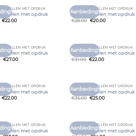
 BESTELLEN MET OPDRUK
T SHIRT BESTELLEN MET OPDRUK
ding!
Aanbieding!
Toevoegen
Toe
t bestellen met opdruk
t shirt bestellen met opdruk
aan
€
22.00
€
28.00
€
20.00
verlanglijst
verl
 BESTELLEN MET OPDRUK
T SHIRT BESTELLEN MET OPDRUK
ding!
Aanbieding!
Toevoegen
Toe
t bestellen met opdruk
t shirt bestellen met opdruk
aan
0
€
27.00
€
31.00
€
22.00
verlanglijst
verl
 BESTELLEN MET OPDRUK
T SHIRT BESTELLEN MET OPDRUK
ding!
Aanbieding!
Toevoegen
Toe
t bestellen met opdruk
t shirt bestellen met opdruk
aan
€
22.00
€
35.00
€
25.00
verlanglijst
verl
 BESTELLEN MET OPDRUK
T SHIRT BESTELLEN MET OPDRUK
ding!
Aanbieding!
Toevoegen
Toe
t bestellen met opdruk
t shirt bestellen met opdruk
aan