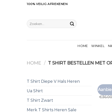
Ga
100% VEILIG AFREKENEN
naar
inhoud
Zoeken
naar:
HOME
WINKEL
NI
HOME
/
T SHIRT BESTELLEN MET 
T Shirt Diepe V Hals Heren
T SHIRT
Aanbie
Ua Shirt
t shir
€
36.0
T Shirt Zwart
Merk T Shirts Heren Sale