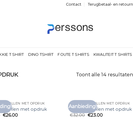
Contact
Terugbetaal- en retour
KKIE T SHIRT
DINO TSHIRT
FOUTE T SHIRTS
KWALITEIT T SHIRTS
OPDRUK
Toont alle 14 resultaten
 BESTELLEN MET OPDRUK
T SHIRT BESTELLEN MET OPDRUK
ding!
Aanbieding!
Toevoegen
Toe
t bestellen met opdruk
t shirt bestellen met opdruk
aan
0
€
26.00
€
32.00
€
23.00
verlanglijst
verl