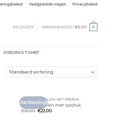
neringsbeleid
Veelgestelde vragen
Privacybeleid
0
INLOGGEN
WINKELWAGEN /
€
0.00
VOEDINGS T SHIRT
T SHIRT BESTELLEN MET OPDRUK
Aanbieding!
voegen
Toevoegen
t shirt bestellen met opdruk
aan
aan
€
31.00
€
22.00
anglijst
verlanglijst