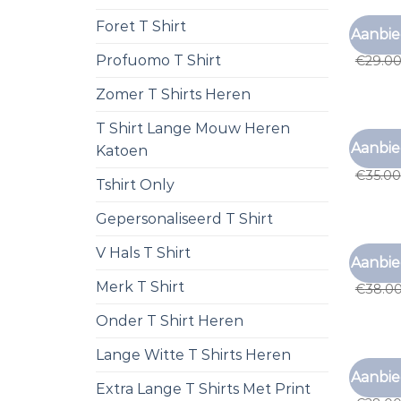
Foret T Shirt
SHEIN H
Aanbie
shein h
Profuomo T Shirt
€
29.0
Zomer T Shirts Heren
T Shirt Lange Mouw Heren
SHEIN H
Aanbie
Katoen
shein h
€
35.00
Tshirt Only
Gepersonaliseerd T Shirt
V Hals T Shirt
SHEIN H
Aanbie
shein h
Merk T Shirt
€
38.0
Onder T Shirt Heren
Lange Witte T Shirts Heren
SHEIN H
Aanbie
shein h
Extra Lange T Shirts Met Print