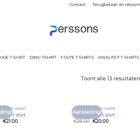
Contact
Terugbetaal- en retour
KKIE T SHIRT
DINO TSHIRT
FOUTE T SHIRTS
KWALITEIT T SHIRTS
Toont alle 13 resultaten
EREN T SHIRT
SHEIN HEREN T SHIRT
ding!
Aanbieding!
Toevoegen
Toe
eren t shirt
shein heren t shirt
aan
0
€
21.00
€
28.00
€
20.00
verlanglijst
verl