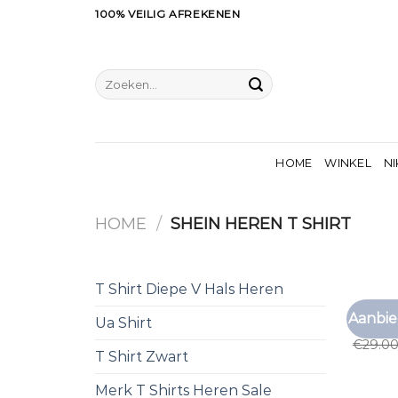
Ga
100% VEILIG AFREKENEN
naar
inhoud
Zoeken
naar:
HOME
WINKEL
NI
HOME
/
SHEIN HEREN T SHIRT
T Shirt Diepe V Hals Heren
SHEIN H
Aanbie
Ua Shirt
shein h
€
29.0
T Shirt Zwart
Merk T Shirts Heren Sale