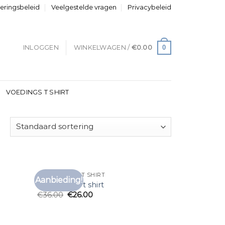
neringsbeleid
Veelgestelde vragen
Privacybeleid
0
INLOGGEN
WINKELWAGEN /
€
0.00
VOEDINGS T SHIRT
SHEIN HEREN T SHIRT
Aanbieding!
voegen
Toevoegen
shein heren t shirt
aan
aan
€
36.00
€
26.00
anglijst
verlanglijst