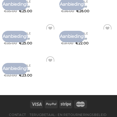
ARTE T SHIRT SALE
ARTE T SHIRT SALE
Aanbieding!
Aanbieding!
Toevoegen
Toevoegen
arte t shirt sale
arte t shirt sale
aan
aan
€
35.00
€
25.00
€
36.00
€
26.00
verlanglijst
verlanglijst
ARTE T SHIRT SALE
ARTE T SHIRT SALE
Aanbieding!
Aanbieding!
Toevoegen
Toevoegen
arte t shirt sale
arte t shirt sale
aan
aan
€
35.00
€
25.00
€
31.00
€
22.00
verlanglijst
verlanglijst
ARTE T SHIRT SALE
Aanbieding!
Toevoegen
arte t shirt sale
aan
€
32.00
€
23.00
verlanglijst
CONTACT
TERUGBETAAL- EN RETOURNERINGSBELEID