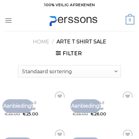
Ga
100% VEILIG AFREKENEN
naar
inhoud
0
HOME
/
ARTE T SHIRT SALE
FILTER
ARTE T SHIRT SALE
ARTE T SHIRT SALE
Aanbieding!
Aanbieding!
Toevoegen
Toevoegen
arte t shirt sale
arte t shirt sale
aan
aan
€
35.00
€
25.00
€
36.00
€
26.00
verlanglijst
verlanglijst