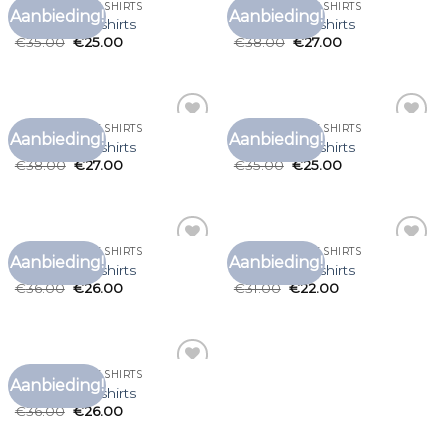
CHRISTELIJKE T SHIRTS
CHRISTELIJKE T SHIRTS
Aanbieding!
Aanbieding!
Toevoegen
Toevoegen
christelijke t shirts
christelijke t shirts
aan
aan
€
35.00
€
25.00
€
38.00
€
27.00
verlanglijst
verlanglijst
CHRISTELIJKE T SHIRTS
CHRISTELIJKE T SHIRTS
Aanbieding!
Aanbieding!
Toevoegen
Toevoegen
christelijke t shirts
christelijke t shirts
aan
aan
€
38.00
€
27.00
€
35.00
€
25.00
verlanglijst
verlanglijst
CHRISTELIJKE T SHIRTS
CHRISTELIJKE T SHIRTS
Aanbieding!
Aanbieding!
Toevoegen
Toevoegen
christelijke t shirts
christelijke t shirts
aan
aan
€
36.00
€
26.00
€
31.00
€
22.00
verlanglijst
verlanglijst
CHRISTELIJKE T SHIRTS
Aanbieding!
Toevoegen
christelijke t shirts
aan
€
36.00
€
26.00
verlanglijst