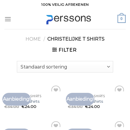
Ga
100% VEILIG AFREKENEN
naar
inhoud
0
HOME
/
CHRISTELIJKE T SHIRTS
FILTER
CHRISTELIJKE T SHIRTS
CHRISTELIJKE T SHIRTS
Aanbieding!
Aanbieding!
Toevoegen
Toevoegen
christelijke t shirts
christelijke t shirts
aan
aan
€
34.00
€
24.00
€
34.00
€
24.00
verlanglijst
verlanglijst