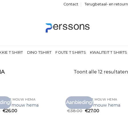
Contact
Terugbetaal- en retour
KKIE T SHIRT
DINO TSHIRT
FOUTE T SHIRTS
KWALITEIT T SHIRTS
MA
Toont alle 12 resultaten
T LANGE MOUW HEMA
T SHIRT LANGE MOUW HEMA
ding!
Aanbieding!
Toevoegen
Toe
t lange mouw hema
t shirt lange mouw hema
aan
0
€
26.00
€
38.00
€
27.00
verlanglijst
verl