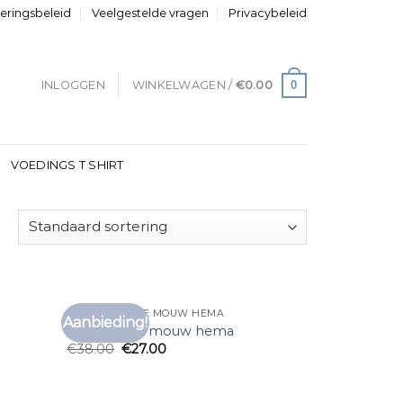
neringsbeleid
Veelgestelde vragen
Privacybeleid
0
INLOGGEN
WINKELWAGEN /
€
0.00
VOEDINGS T SHIRT
T SHIRT LANGE MOUW HEMA
Aanbieding!
voegen
Toevoegen
t shirt lange mouw hema
aan
aan
€
38.00
€
27.00
anglijst
verlanglijst