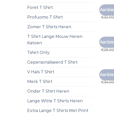
Foret T Shirt
T SHIR
Aanbie
t shir
Profuomo T Shirt
€
32.00
Zomer T Shirts Heren
T Shirt Lange Mouw Heren
T SHIR
Aanbie
Katoen
t shir
€
28.0
Tshirt Only
Gepersonaliseerd T Shirt
V Hals T Shirt
T SHIR
Aanbie
t shir
Merk T Shirt
€
34.0
Onder T Shirt Heren
Lange Witte T Shirts Heren
Extra Lange T Shirts Met Print