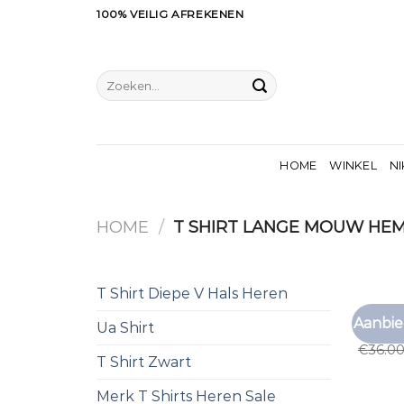
Ga
100% VEILIG AFREKENEN
naar
inhoud
Zoeken
naar:
HOME
WINKEL
NI
HOME
/
T SHIRT LANGE MOUW HE
T Shirt Diepe V Hals Heren
T SHIR
Aanbie
Ua Shirt
t shir
€
36.0
T Shirt Zwart
Merk T Shirts Heren Sale