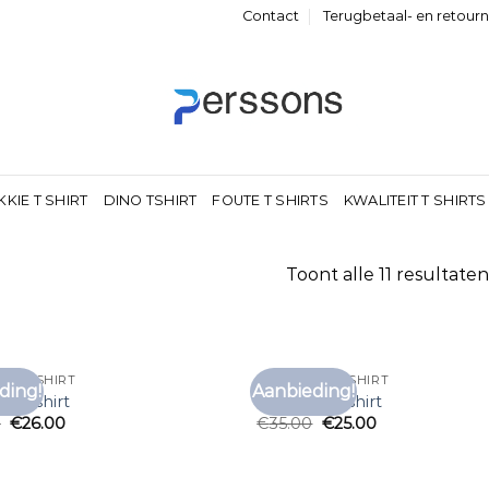
Contact
Terugbetaal- en retour
KKIE T SHIRT
DINO TSHIRT
FOUTE T SHIRTS
KWALITEIT T SHIRTS
Toont alle 11 resultaten
RD T SHIRT
VANGUARD T SHIRT
ding!
Aanbieding!
Toevoegen
Toe
d t shirt
vanguard t shirt
aan
0
€
26.00
€
35.00
€
25.00
verlanglijst
verl