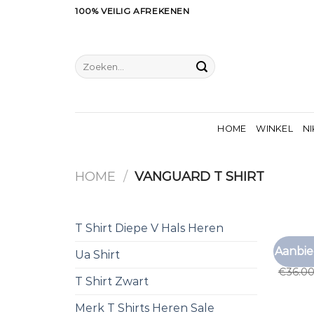
Ga
100% VEILIG AFREKENEN
naar
inhoud
Zoeken
naar:
HOME
WINKEL
NI
HOME
/
VANGUARD T SHIRT
T Shirt Diepe V Hals Heren
VANGUA
Aanbie
Ua Shirt
vanguar
€
36.0
T Shirt Zwart
Merk T Shirts Heren Sale