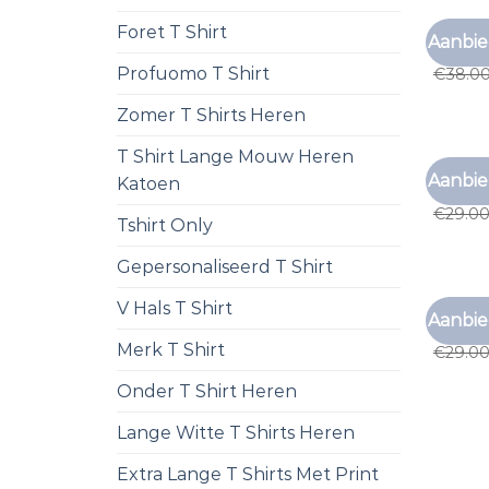
Foret T Shirt
VANGUA
Aanbie
vanguar
Profuomo T Shirt
€
38.0
Zomer T Shirts Heren
T Shirt Lange Mouw Heren
VANGUA
Aanbie
Katoen
vanguar
€
29.0
Tshirt Only
Gepersonaliseerd T Shirt
V Hals T Shirt
VANGUA
Aanbie
vanguar
Merk T Shirt
€
29.0
Onder T Shirt Heren
Lange Witte T Shirts Heren
Extra Lange T Shirts Met Print