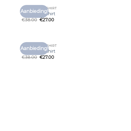
VANGUARD T SHIRT
Aanbieding!
voegen
Toevoegen
vanguard t shirt
aan
aan
€
38.00
€
27.00
anglijst
verlanglijst
VANGUARD T SHIRT
Aanbieding!
voegen
Toevoegen
vanguard t shirt
aan
aan
€
38.00
€
27.00
anglijst
verlanglijst
voegen
aan
anglijst