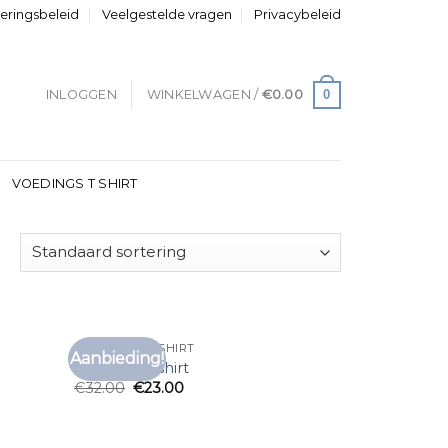
neringsbeleid
Veelgestelde vragen
Privacybeleid
0
INLOGGEN
WINKELWAGEN /
€
0.00
VOEDINGS T SHIRT
VANGUARD T SHIRT
Aanbieding!
voegen
Toevoegen
vanguard t shirt
aan
aan
€
32.00
€
23.00
anglijst
verlanglijst