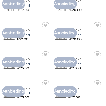
T SHIRT ROCK BAND
T SHIRT ROCK BAND
Aanbieding!
Aanbieding!
Toevoegen
Toevoegen
t shirt rock band
t shirt rock band
aan
aan
€
38.00
€
27.00
€
28.00
€
20.00
verlanglijst
verlanglijst
T SHIRT ROCK BAND
T SHIRT ROCK BAND
Aanbieding!
Aanbieding!
Toevoegen
Toevoegen
t shirt rock band
t shirt rock band
aan
aan
€
31.00
€
22.00
€
28.00
€
20.00
verlanglijst
verlanglijst
T SHIRT ROCK BAND
T SHIRT ROCK BAND
Aanbieding!
Aanbieding!
Toevoegen
Toevoegen
t shirt rock band
t shirt rock band
aan
aan
€
36.00
€
26.00
€
38.00
€
27.00
verlanglijst
verlanglijst
T SHIRT ROCK BAND
T SHIRT ROCK BAND
Aanbieding!
Aanbieding!
Toevoegen
Toevoegen
t shirt rock band
t shirt rock band
aan
aan
€
36.00
€
26.00
€
31.00
€
22.00
verlanglijst
verlanglijst