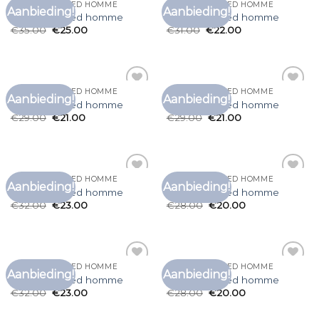
T SHIRT SELECTED HOMME
T SHIRT SELECTED HOMME
Aanbieding!
Aanbieding!
Toevoegen
Toevoegen
t shirt selected homme
t shirt selected homme
aan
aan
€
35.00
€
25.00
€
31.00
€
22.00
verlanglijst
verlanglijst
T SHIRT SELECTED HOMME
T SHIRT SELECTED HOMME
Aanbieding!
Aanbieding!
Toevoegen
Toevoegen
t shirt selected homme
t shirt selected homme
aan
aan
€
29.00
€
21.00
€
29.00
€
21.00
verlanglijst
verlanglijst
T SHIRT SELECTED HOMME
T SHIRT SELECTED HOMME
Aanbieding!
Aanbieding!
Toevoegen
Toevoegen
t shirt selected homme
t shirt selected homme
aan
aan
€
32.00
€
23.00
€
28.00
€
20.00
verlanglijst
verlanglijst
T SHIRT SELECTED HOMME
T SHIRT SELECTED HOMME
Aanbieding!
Aanbieding!
Toevoegen
Toevoegen
t shirt selected homme
t shirt selected homme
aan
aan
€
32.00
€
23.00
€
28.00
€
20.00
verlanglijst
verlanglijst