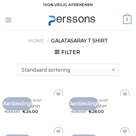
Ga
100% VEILIG AFREKENEN
naar
inhoud
0
HOME
/
GALATASARAY T SHIRT
FILTER
GALATASARAY T SHIRT
GALATASARAY T SHIRT
Aanbieding!
Aanbieding!
Toevoegen
Toevoegen
galatasaray t shirt
galatasaray t shirt
aan
aan
€
34.00
€
24.00
€
36.00
€
26.00
verlanglijst
verlanglijst