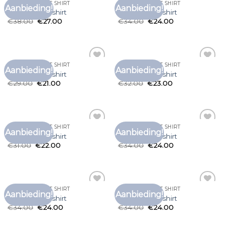
GALATASARAY T SHIRT
GALATASARAY T SHIRT
Aanbieding!
Aanbieding!
Toevoegen
Toevoegen
galatasaray t shirt
galatasaray t shirt
aan
aan
€
38.00
€
27.00
€
34.00
€
24.00
verlanglijst
verlanglijst
GALATASARAY T SHIRT
GALATASARAY T SHIRT
Aanbieding!
Aanbieding!
Toevoegen
Toevoegen
galatasaray t shirt
galatasaray t shirt
aan
aan
€
29.00
€
21.00
€
32.00
€
23.00
verlanglijst
verlanglijst
GALATASARAY T SHIRT
GALATASARAY T SHIRT
Aanbieding!
Aanbieding!
Toevoegen
Toevoegen
galatasaray t shirt
galatasaray t shirt
aan
aan
€
31.00
€
22.00
€
34.00
€
24.00
verlanglijst
verlanglijst
GALATASARAY T SHIRT
GALATASARAY T SHIRT
Aanbieding!
Aanbieding!
Toevoegen
Toevoegen
galatasaray t shirt
galatasaray t shirt
aan
aan
€
34.00
€
24.00
€
34.00
€
24.00
verlanglijst
verlanglijst