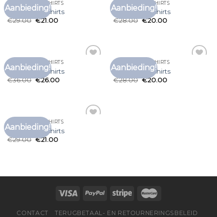
DUURZAME T SHIRTS
DUURZAME T SHIRTS
Aanbieding!
Aanbieding!
Toevoegen
Toevoegen
duurzame t shirts
duurzame t shirts
aan
aan
€
29.00
€
21.00
€
28.00
€
20.00
verlanglijst
verlanglijst
DUURZAME T SHIRTS
DUURZAME T SHIRTS
Aanbieding!
Aanbieding!
Toevoegen
Toevoegen
duurzame t shirts
duurzame t shirts
aan
aan
€
36.00
€
26.00
€
28.00
€
20.00
verlanglijst
verlanglijst
DUURZAME T SHIRTS
Aanbieding!
Toevoegen
duurzame t shirts
aan
€
29.00
€
21.00
verlanglijst
CONTACT
TERUGBETAAL- EN RETOURNERINGSBELEID