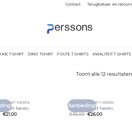
Contact
Terugbetaal- en retour
KKIE T SHIRT
DINO TSHIRT
FOUTE T SHIRTS
KWALITEIT T SHIRTS
Toont alle 12 resultaten
 T SHIRT HEREN
VINTAGE T SHIRT HEREN
ding!
Aanbieding!
Toevoegen
Toe
 t shirt heren
vintage t shirt heren
aan
0
€
21.00
€
36.00
€
26.00
verlanglijst
verl