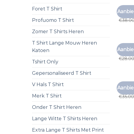
Foret T Shirt
VINTAGE
Aanbie
vintage
Profuomo T Shirt
€
38.0
Zomer T Shirts Heren
T Shirt Lange Mouw Heren
VINTAGE
Aanbie
Katoen
vintage
€
28.0
Tshirt Only
Gepersonaliseerd T Shirt
V Hals T Shirt
VINTAGE
Aanbie
vintage
Merk T Shirt
€
35.00
Onder T Shirt Heren
Lange Witte T Shirts Heren
Extra Lange T Shirts Met Print