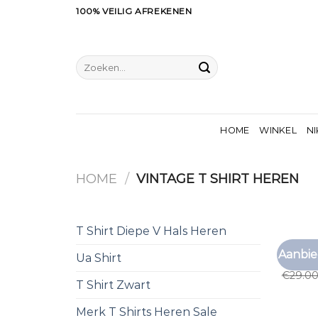
Ga
100% VEILIG AFREKENEN
naar
inhoud
Zoeken
naar:
HOME
WINKEL
NI
HOME
/
VINTAGE T SHIRT HEREN
T Shirt Diepe V Hals Heren
VINTAGE
Aanbie
Ua Shirt
vintage
€
29.0
T Shirt Zwart
Merk T Shirts Heren Sale