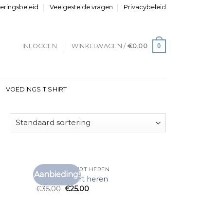
neringsbeleid
Veelgestelde vragen
Privacybeleid
0
INLOGGEN
WINKELWAGEN /
€
0.00
VOEDINGS T SHIRT
VINTAGE T SHIRT HEREN
Aanbieding!
voegen
Toevoegen
vintage t shirt heren
aan
aan
€
35.00
€
25.00
anglijst
verlanglijst