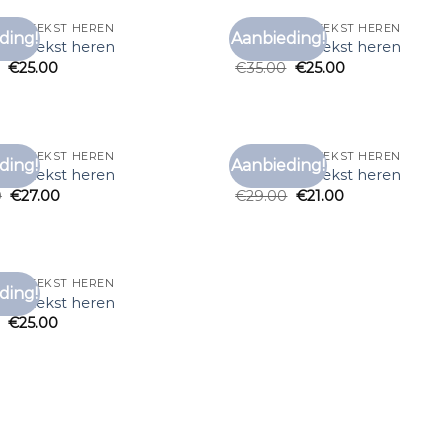
 MET TEKST HEREN
T SHIRT MET TEKST HEREN
ding!
Aanbieding!
Toevoegen
Toe
 met tekst heren
t shirt met tekst heren
aan
€
25.00
€
35.00
€
25.00
verlanglijst
verl
 MET TEKST HEREN
T SHIRT MET TEKST HEREN
ding!
Aanbieding!
Toevoegen
Toe
 met tekst heren
t shirt met tekst heren
aan
0
€
27.00
€
29.00
€
21.00
verlanglijst
verl
 MET TEKST HEREN
ding!
Toevoegen
 met tekst heren
aan
€
25.00
verlanglijst