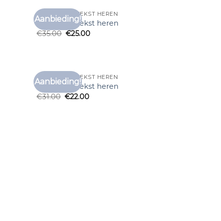
T SHIRT MET TEKST HEREN
Aanbieding!
voegen
Toevoegen
t shirt met tekst heren
aan
aan
€
35.00
€
25.00
anglijst
verlanglijst
T SHIRT MET TEKST HEREN
Aanbieding!
voegen
Toevoegen
t shirt met tekst heren
aan
aan
€
31.00
€
22.00
anglijst
verlanglijst