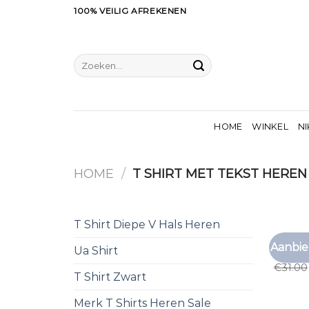
Ga
100% VEILIG AFREKENEN
naar
inhoud
Zoeken
naar:
HOME
WINKEL
NI
HOME
/
T SHIRT MET TEKST HEREN
T Shirt Diepe V Hals Heren
T SHIRT
Aanbie
Ua Shirt
t shirt
€
31.00
T Shirt Zwart
Merk T Shirts Heren Sale