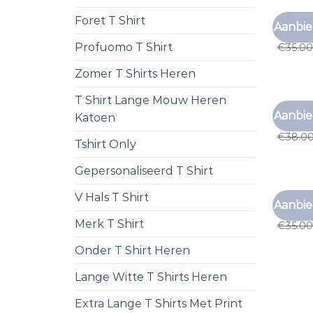
Foret T Shirt
T SHIRT
Aanbie
t shirt
Profuomo T Shirt
€
35.00
Zomer T Shirts Heren
T Shirt Lange Mouw Heren
T SHIRT
Aanbie
Katoen
t shirt
€
38.0
Tshirt Only
Gepersonaliseerd T Shirt
V Hals T Shirt
T SHIRT
Aanbie
t shirt
Merk T Shirt
€
35.00
Onder T Shirt Heren
Lange Witte T Shirts Heren
Extra Lange T Shirts Met Print