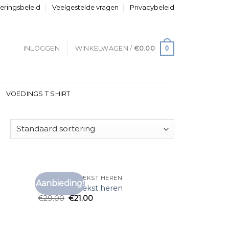
neringsbeleid
Veelgestelde vragen
Privacybeleid
0
INLOGGEN
WINKELWAGEN /
€
0.00
VOEDINGS T SHIRT
T SHIRT MET TEKST HEREN
Aanbieding!
voegen
Toevoegen
t shirt met tekst heren
aan
aan
€
29.00
€
21.00
anglijst
verlanglijst