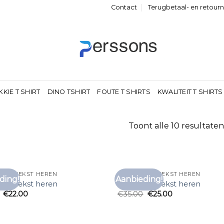
Contact
Terugbetaal- en retour
KKIE T SHIRT
DINO TSHIRT
FOUTE T SHIRTS
KWALITEIT T SHIRTS
Toont alle 10 resultaten
 MET TEKST HEREN
T SHIRT MET TEKST HEREN
ding!
Aanbieding!
Toevoegen
Toe
 met tekst heren
t shirt met tekst heren
aan
€
22.00
€
35.00
€
25.00
verlanglijst
verl