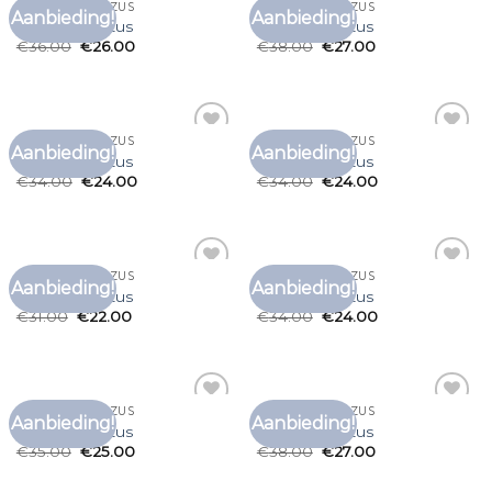
T SHIRT GROTE ZUS
T SHIRT GROTE ZUS
Aanbieding!
Aanbieding!
Toevoegen
Toevoegen
t shirt grote zus
t shirt grote zus
aan
aan
€
36.00
€
26.00
€
38.00
€
27.00
verlanglijst
verlanglijst
T SHIRT GROTE ZUS
T SHIRT GROTE ZUS
Aanbieding!
Aanbieding!
Toevoegen
Toevoegen
t shirt grote zus
t shirt grote zus
aan
aan
€
34.00
€
24.00
€
34.00
€
24.00
verlanglijst
verlanglijst
T SHIRT GROTE ZUS
T SHIRT GROTE ZUS
Aanbieding!
Aanbieding!
Toevoegen
Toevoegen
t shirt grote zus
t shirt grote zus
aan
aan
€
31.00
€
22.00
€
34.00
€
24.00
verlanglijst
verlanglijst
T SHIRT GROTE ZUS
T SHIRT GROTE ZUS
Aanbieding!
Aanbieding!
Toevoegen
Toevoegen
t shirt grote zus
t shirt grote zus
aan
aan
€
35.00
€
25.00
€
38.00
€
27.00
verlanglijst
verlanglijst