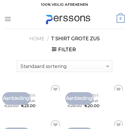
Ga
100% VEILIG AFREKENEN
naar
inhoud
0
HOME
/
T SHIRT GROTE ZUS
FILTER
T SHIRT GROTE ZUS
T SHIRT GROTE ZUS
Aanbieding!
Aanbieding!
Toevoegen
Toevoegen
t shirt grote zus
t shirt grote zus
aan
aan
€
32.00
€
23.00
€
28.00
€
20.00
verlanglijst
verlanglijst