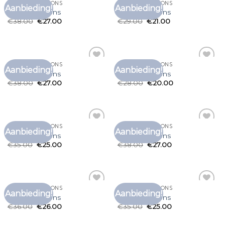
T SHIRT MALELIONS
T SHIRT MALELIONS
Aanbieding!
Aanbieding!
Toevoegen
Toevoegen
t shirt malelions
t shirt malelions
aan
aan
€
38.00
€
27.00
€
29.00
€
21.00
verlanglijst
verlanglijst
T SHIRT MALELIONS
T SHIRT MALELIONS
Aanbieding!
Aanbieding!
Toevoegen
Toevoegen
t shirt malelions
t shirt malelions
aan
aan
€
38.00
€
27.00
€
28.00
€
20.00
verlanglijst
verlanglijst
T SHIRT MALELIONS
T SHIRT MALELIONS
Aanbieding!
Aanbieding!
Toevoegen
Toevoegen
t shirt malelions
t shirt malelions
aan
aan
€
35.00
€
25.00
€
38.00
€
27.00
verlanglijst
verlanglijst
T SHIRT MALELIONS
T SHIRT MALELIONS
Aanbieding!
Aanbieding!
Toevoegen
Toevoegen
t shirt malelions
t shirt malelions
aan
aan
€
36.00
€
26.00
€
35.00
€
25.00
verlanglijst
verlanglijst