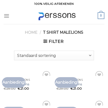
Ga
100% VEILIG AFREKENEN
naar
inhoud
0
HOME
/
T SHIRT MALELIONS
FILTER
T SHIRT MALELIONS
T SHIRT MALELIONS
Aanbieding!
Aanbieding!
Toevoegen
Toevoegen
t shirt malelions
t shirt malelions
aan
aan
€
29.00
€
21.00
€
29.00
€
21.00
verlanglijst
verlanglijst