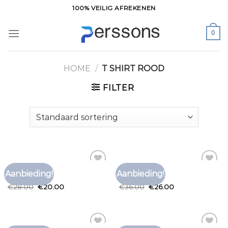
Ga
100% VEILIG AFREKENEN
naar
inhoud
0
HOME
/
T SHIRT ROOD
FILTER
T SHIRT ROOD
T SHIRT ROOD
Aanbieding!
Aanbieding!
Toevoegen
Toevoegen
t shirt rood
t shirt rood
aan
aan
€
28.00
€
20.00
€
36.00
€
26.00
verlanglijst
verlanglijst