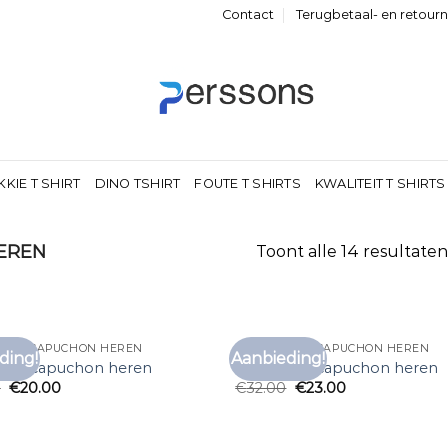
Contact
Terugbetaal- en retour
KKIE T SHIRT
DINO TSHIRT
FOUTE T SHIRTS
KWALITEIT T SHIRTS
EREN
Toont alle 14 resultaten
T MET CAPUCHON HEREN
T SHIRT MET CAPUCHON HEREN
ding!
Aanbieding!
Toevoegen
Toe
t met capuchon heren
t shirt met capuchon heren
aan
0
€
20.00
€
32.00
€
23.00
verlanglijst
verl