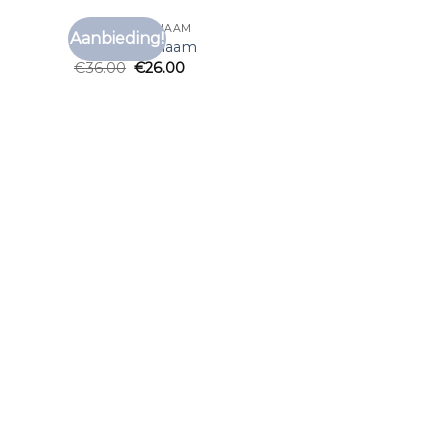
T SHIRT MET NAAM
Aanbieding!
voegen
Toevoegen
t shirt met naam
aan
aan
€
36.00
€
26.00
anglijst
verlanglijst
voegen
aan
anglijst