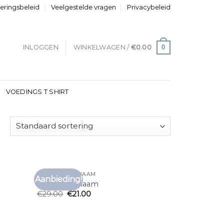
neringsbeleid
Veelgestelde vragen
Privacybeleid
0
INLOGGEN
WINKELWAGEN /
€
0.00
VOEDINGS T SHIRT
T SHIRT MET NAAM
Aanbieding!
voegen
Toevoegen
t shirt met naam
aan
aan
€
29.00
€
21.00
anglijst
verlanglijst