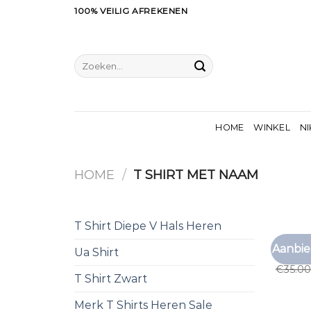
Ga
100% VEILIG AFREKENEN
naar
inhoud
Zoeken
naar:
HOME
WINKEL
NI
HOME
/
T SHIRT MET NAAM
T Shirt Diepe V Hals Heren
T SHIR
Aanbie
Ua Shirt
t shir
€
35.00
T Shirt Zwart
Merk T Shirts Heren Sale