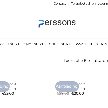
Contact
Terugbetaal- en retour
KKIE T SHIRT
DINO TSHIRT
FOUTE T SHIRTS
KWALITEIT T SHIRTS
Toont alle 8 resultaten
T MET NAAM
T SHIRT MET NAAM
ding!
Aanbieding!
Toevoegen
Toe
t met naam
t shirt met naam
aan
€
25.00
€
28.00
€
20.00
verlanglijst
verl