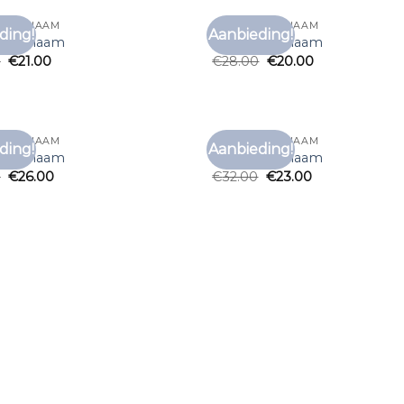
T MET NAAM
T SHIRT MET NAAM
ding!
Aanbieding!
Toevoegen
Toe
t met naam
t shirt met naam
aan
0
€
21.00
€
28.00
€
20.00
verlanglijst
verl
T MET NAAM
T SHIRT MET NAAM
ding!
Aanbieding!
Toevoegen
Toe
t met naam
t shirt met naam
aan
0
€
26.00
€
32.00
€
23.00
verlanglijst
verl