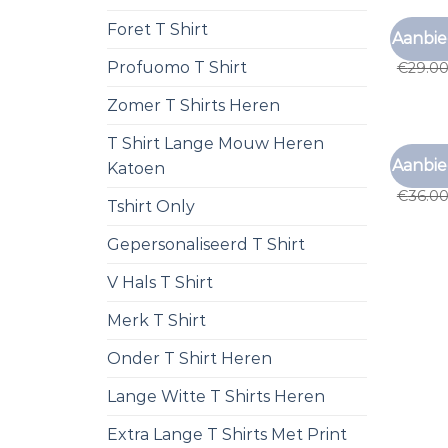
Foret T Shirt
T SHIR
Aanbie
t shir
Profuomo T Shirt
€
29.0
Zomer T Shirts Heren
T Shirt Lange Mouw Heren
T SHIR
Aanbie
Katoen
t shir
€
36.0
Tshirt Only
Gepersonaliseerd T Shirt
V Hals T Shirt
Merk T Shirt
Onder T Shirt Heren
Lange Witte T Shirts Heren
Extra Lange T Shirts Met Print