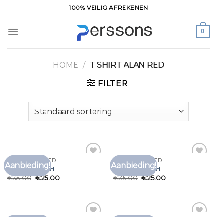
Ga
100% VEILIG AFREKENEN
naar
inhoud
0
HOME
/
T SHIRT ALAN RED
FILTER
T SHIRT ALAN RED
T SHIRT ALAN RED
Aanbieding!
Aanbieding!
Toevoegen
Toevoegen
t shirt alan red
t shirt alan red
aan
aan
€
35.00
€
25.00
€
35.00
€
25.00
verlanglijst
verlanglijst