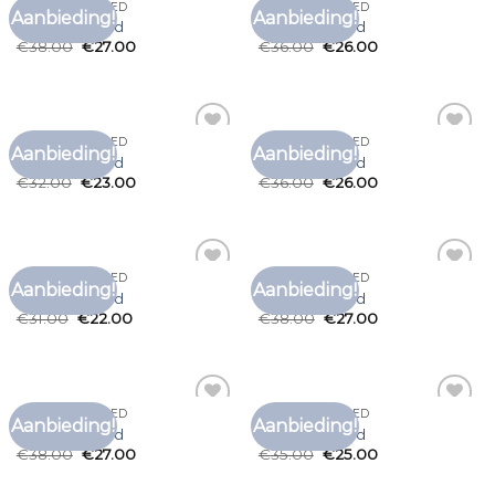
T SHIRT ALAN RED
T SHIRT ALAN RED
Aanbieding!
Aanbieding!
Toevoegen
Toevoegen
t shirt alan red
t shirt alan red
aan
aan
€
38.00
€
27.00
€
36.00
€
26.00
verlanglijst
verlanglijst
T SHIRT ALAN RED
T SHIRT ALAN RED
Aanbieding!
Aanbieding!
Toevoegen
Toevoegen
t shirt alan red
t shirt alan red
aan
aan
€
32.00
€
23.00
€
36.00
€
26.00
verlanglijst
verlanglijst
T SHIRT ALAN RED
T SHIRT ALAN RED
Aanbieding!
Aanbieding!
Toevoegen
Toevoegen
t shirt alan red
t shirt alan red
aan
aan
€
31.00
€
22.00
€
38.00
€
27.00
verlanglijst
verlanglijst
T SHIRT ALAN RED
T SHIRT ALAN RED
Aanbieding!
Aanbieding!
Toevoegen
Toevoegen
t shirt alan red
t shirt alan red
aan
aan
€
38.00
€
27.00
€
35.00
€
25.00
verlanglijst
verlanglijst