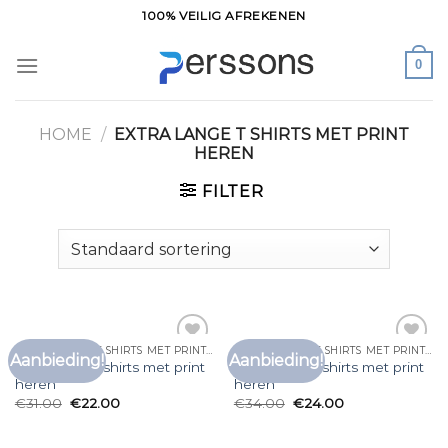
Ga
100% VEILIG AFREKENEN
naar
inhoud
0
HOME
/
EXTRA LANGE T SHIRTS MET PRINT
HEREN
FILTER
EXTRA LANGE T SHIRTS MET PRINT HEREN
EXTRA LANGE T SHIRTS MET PRINT HEREN
Aanbieding!
Aanbieding!
Toevoegen
Toevoegen
extra lange t shirts met print
extra lange t shirts met print
aan
aan
heren
heren
verlanglijst
verlanglijst
€
31.00
€
22.00
€
34.00
€
24.00