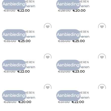
GAVE T SHIRTS HEREN
GAVE T SHIRTS HEREN
Aanbieding!
Aanbieding!
Toevoegen
Toevoegen
gave t shirts heren
gave t shirts heren
aan
aan
€
31.00
€
22.00
€
28.00
€
20.00
verlanglijst
verlanglijst
GAVE T SHIRTS HEREN
GAVE T SHIRTS HEREN
Aanbieding!
Aanbieding!
Toevoegen
Toevoegen
gave t shirts heren
gave t shirts heren
aan
aan
€
35.00
€
25.00
€
35.00
€
25.00
verlanglijst
verlanglijst
GAVE T SHIRTS HEREN
GAVE T SHIRTS HEREN
Aanbieding!
Aanbieding!
Toevoegen
Toevoegen
gave t shirts heren
gave t shirts heren
aan
aan
€
31.00
€
22.00
€
32.00
€
23.00
verlanglijst
verlanglijst
GAVE T SHIRTS HEREN
GAVE T SHIRTS HEREN
Aanbieding!
Aanbieding!
Toevoegen
Toevoegen
gave t shirts heren
gave t shirts heren
aan
aan
€
28.00
€
20.00
€
31.00
€
22.00
verlanglijst
verlanglijst