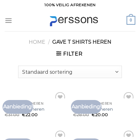
Ga
100% VEILIG AFREKENEN
naar
inhoud
0
HOME
/
GAVE T SHIRTS HEREN
FILTER
GAVE T SHIRTS HEREN
GAVE T SHIRTS HEREN
Aanbieding!
Aanbieding!
Toevoegen
Toevoegen
gave t shirts heren
gave t shirts heren
aan
aan
€
31.00
€
22.00
€
28.00
€
20.00
verlanglijst
verlanglijst