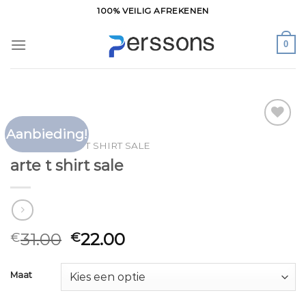
Ga
100% VEILIG AFREKENEN
naar
inhoud
0
Aanbieding!
Toevoegen
HOME
/
ARTE T SHIRT SALE
aan
arte t shirt sale
verlanglijst
31.00
22.00
€
€
Maat