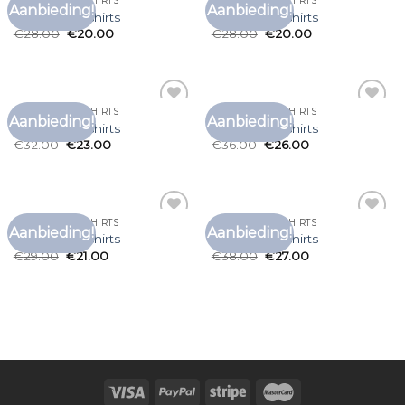
DUURZAME T SHIRTS
DUURZAME T SHIRTS
Aanbieding!
Aanbieding!
Toevoegen
Toevoegen
duurzame t shirts
duurzame t shirts
aan
aan
€
28.00
€
20.00
€
28.00
€
20.00
verlanglijst
verlanglijst
DUURZAME T SHIRTS
DUURZAME T SHIRTS
Aanbieding!
Aanbieding!
Toevoegen
Toevoegen
duurzame t shirts
duurzame t shirts
aan
aan
€
32.00
€
23.00
€
36.00
€
26.00
verlanglijst
verlanglijst
DUURZAME T SHIRTS
DUURZAME T SHIRTS
Aanbieding!
Aanbieding!
Toevoegen
Toevoegen
duurzame t shirts
duurzame t shirts
aan
aan
€
29.00
€
21.00
€
38.00
€
27.00
verlanglijst
verlanglijst