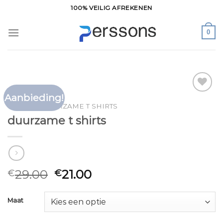
Ga
100% VEILIG AFREKENEN
naar
inhoud
0
Aanbieding!
Toevoegen
HOME
/
DUURZAME T SHIRTS
aan
duurzame t shirts
verlanglijst
29.00
21.00
€
€
Maat