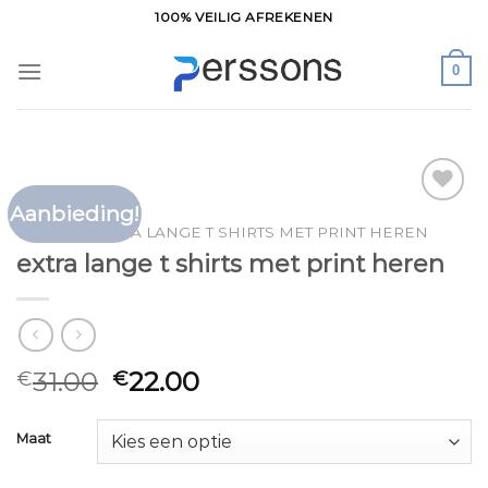
Ga
100% VEILIG AFREKENEN
naar
inhoud
0
Aanbieding!
Toevoegen
HOME
/
EXTRA LANGE T SHIRTS MET PRINT HEREN
aan
extra lange t shirts met print heren
verlanglijst
31.00
22.00
€
€
Maat