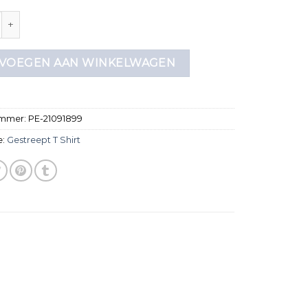
t t shirt aantal
VOEGEN AAN WINKELWAGEN
ummer:
PE-21091899
e:
Gestreept T Shirt