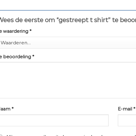
ees de eerste om “gestreept t shirt” te beo
e waardering
*
e beoordeling
*
Naam
*
E-mail
*