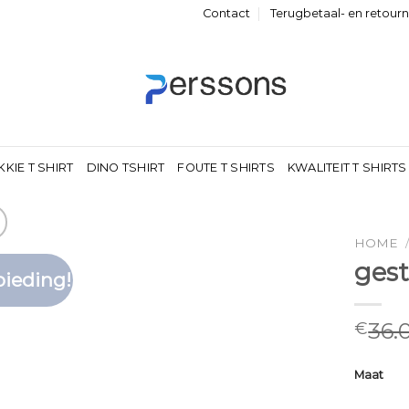
Contact
Terugbetaal- en retour
KKIE T SHIRT
DINO TSHIRT
FOUTE T SHIRTS
KWALITEIT T SHIRTS
HOME
gest
ieding!
Toevoegen
aan
verlanglijst
36.
€
Maat