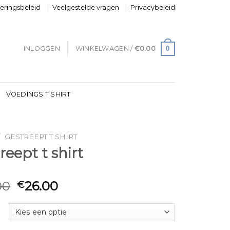
neringsbeleid
Veelgestelde vragen
Privacybeleid
0
INLOGGEN
WINKELWAGEN /
€
0.00
VOEDINGS T SHIRT
/
GESTREEPT T SHIRT
reept t shirt
00
26.00
€