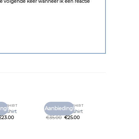
e volgende keer wanneer ik een reactie
 T SHIRT
GESTREEPT T SHIRT
ng!
Aanbieding!
Toevoegen
Toevoegen
 t shirt
gestreept t shirt
aan
aan
€
23.00
€
35.00
€
25.00
verlanglijst
verlanglijst