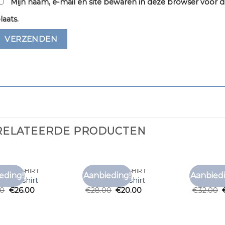
Mijn naam, e-mail en site bewaren in deze browser voor d
laats.
RELATEERDE PRODUCTEN
EEPT T SHIRT
GESTREEPT T SHIRT
GESTREEPT
eding!
Aanbieding!
Aanbiedi
Toevoegen
Toevoegen
ept t shirt
gestreept t shirt
gestreept
aan
aan
00
€
26.00
€
28.00
€
20.00
€
32.00
verlanglijst
verlanglijst