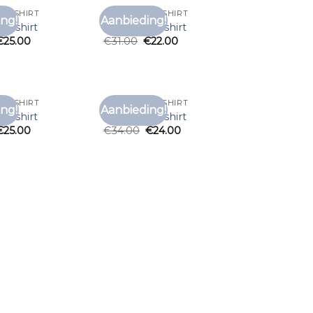
 T SHIRT
GESTREEPT T SHIRT
ng!
Aanbieding!
Toevoegen
Toevoegen
 t shirt
gestreept t shirt
aan
aan
€
25.00
€
31.00
€
22.00
verlanglijst
verlanglijst
 T SHIRT
GESTREEPT T SHIRT
ng!
Aanbieding!
Toevoegen
Toevoegen
 t shirt
gestreept t shirt
aan
aan
€
25.00
€
34.00
€
24.00
verlanglijst
verlanglijst