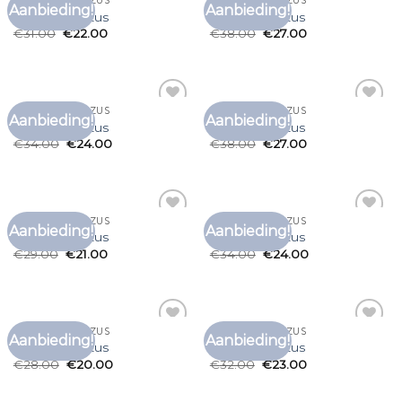
T SHIRT GROTE ZUS
T SHIRT GROTE ZUS
Aanbieding!
Aanbieding!
Toevoegen
Toevoegen
t shirt grote zus
t shirt grote zus
aan
aan
€
31.00
€
22.00
€
38.00
€
27.00
verlanglijst
verlanglijst
T SHIRT GROTE ZUS
T SHIRT GROTE ZUS
Aanbieding!
Aanbieding!
Toevoegen
Toevoegen
t shirt grote zus
t shirt grote zus
aan
aan
€
34.00
€
24.00
€
38.00
€
27.00
verlanglijst
verlanglijst
T SHIRT GROTE ZUS
T SHIRT GROTE ZUS
Aanbieding!
Aanbieding!
Toevoegen
Toevoegen
t shirt grote zus
t shirt grote zus
aan
aan
€
29.00
€
21.00
€
34.00
€
24.00
verlanglijst
verlanglijst
T SHIRT GROTE ZUS
T SHIRT GROTE ZUS
Aanbieding!
Aanbieding!
Toevoegen
Toevoegen
t shirt grote zus
t shirt grote zus
aan
aan
€
28.00
€
20.00
€
32.00
€
23.00
verlanglijst
verlanglijst