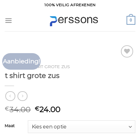
Ga
100% VEILIG AFREKENEN
naar
inhoud
0
Aanbieding!
Toevoegen
HOME
/
T SHIRT GROTE ZUS
aan
t shirt grote zus
verlanglijst
34.00
24.00
€
€
Maat