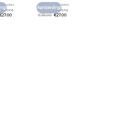
ALELIONS
T SHIRT MALELIONS
ng!
Aanbieding!
Toevoegen
Toevoegen
alelions
t shirt malelions
aan
aan
€
27.00
€
38.00
€
27.00
verlanglijst
verlanglijst