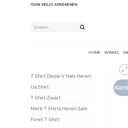
Ga
100% VEILIG AFREKENEN
naar
inhoud
Zoeken
naar:
HOME
WINKEL
NI
T Shirt Diepe V Hals Heren
Aanb
Ua Shirt
T Shirt Zwart
Merk T Shirts Heren Sale
Foret T Shirt