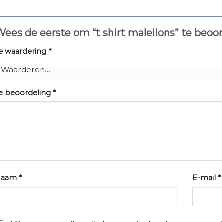
ees de eerste om “t shirt malelions” te beoo
e waardering
*
e beoordeling
*
Naam
*
E-mail
*