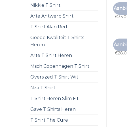
Nikkie T Shirt
T SHIR
Aanbi
t shir
Arte Antwerp Shirt
€
35.
T Shirt Alan Red
Goede Kwaliteit T Shirts
T SHIR
Aanbi
Heren
t shir
€
28.
Arte T Shirt Heren
Msch Copenhagen T Shirt
Oversized T Shirt Wit
Nza T Shirt
T Shirt Heren Slim Fit
Gave T Shirts Heren
T Shirt The Cure