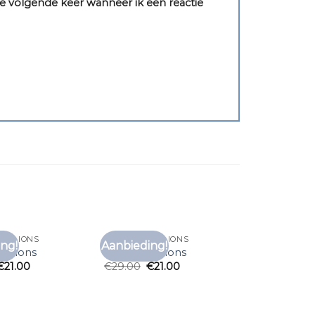
e volgende keer wanneer ik een reactie
ALELIONS
T SHIRT MALELIONS
ng!
Aanbieding!
Toevoegen
Toevoegen
alelions
t shirt malelions
aan
aan
€
21.00
€
29.00
€
21.00
verlanglijst
verlanglijst