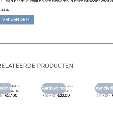
Mijn naam, e-mail en site bewaren in deze browser voor d
laats.
RELATEERDE PRODUCTEN
T MALELIONS
T SHIRT MALELIONS
T SHIRT M
eding!
Aanbieding!
Aanbiedi
Toevoegen
Toevoegen
t malelions
t shirt malelions
t shirt m
aan
aan
00
€
27.00
€
31.00
€
22.00
€
29.00
verlanglijst
verlanglijst