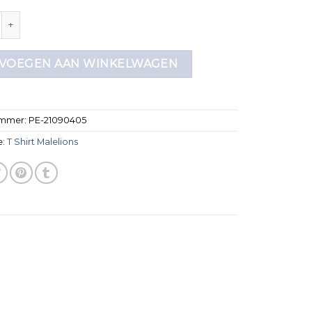
malelions aantal
VOEGEN AAN WINKELWAGEN
ummer:
PE-21090405
e:
T Shirt Malelions