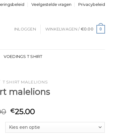
neringsbeleid
Veelgestelde vragen
Privacybeleid
0
INLOGGEN
WINKELWAGEN /
€
0.00
VOEDINGS T SHIRT
/
T SHIRT MALELIONS
irt malelions
00
25.00
€