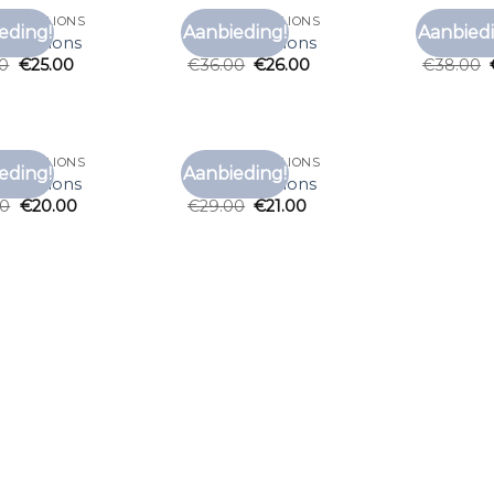
T MALELIONS
T SHIRT MALELIONS
T SHIRT M
eding!
Aanbieding!
Aanbiedi
Toevoegen
Toevoegen
t malelions
t shirt malelions
t shirt m
aan
aan
00
€
25.00
€
36.00
€
26.00
€
38.00
verlanglijst
verlanglijst
T MALELIONS
T SHIRT MALELIONS
eding!
Aanbieding!
Toevoegen
Toevoegen
t malelions
t shirt malelions
aan
aan
00
€
20.00
€
29.00
€
21.00
verlanglijst
verlanglijst