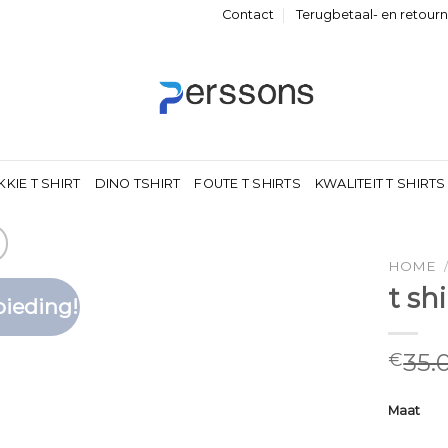
Contact
Terugbetaal- en retour
KKIE T SHIRT
DINO TSHIRT
FOUTE T SHIRTS
KWALITEIT T SHIRTS
HOME
t sh
ieding!
Toevoegen
aan
verlanglijst
35.
€
Maat