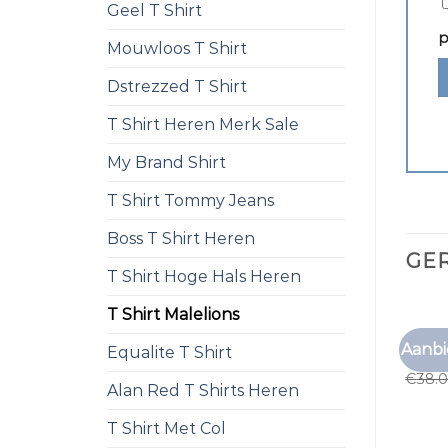
Geel T Shirt
p
Mouwloos T Shirt
Dstrezzed T Shirt
T Shirt Heren Merk Sale
My Brand Shirt
T Shirt Tommy Jeans
Boss T Shirt Heren
GE
T Shirt Hoge Hals Heren
T Shirt Malelions
T SHIR
Aanbi
Equalite T Shirt
t shir
€
38.
Alan Red T Shirts Heren
T Shirt Met Col