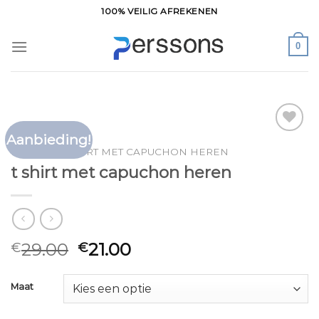
Ga
100% VEILIG AFREKENEN
naar
inhoud
0
Aanbieding!
Toevoegen
HOME
/
T SHIRT MET CAPUCHON HEREN
aan
t shirt met capuchon heren
verlanglijst
29.00
21.00
€
€
Maat