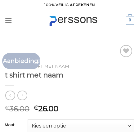
Ga
100% VEILIG AFREKENEN
naar
inhoud
0
Aanbieding!
Toevoegen
HOME
/
T SHIRT MET NAAM
aan
t shirt met naam
verlanglijst
36.00
26.00
€
€
Maat