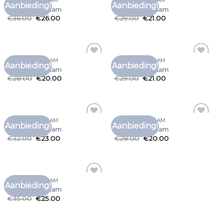
T SHIRT MET NAAM
T SHIRT MET NAAM
Aanbieding!
Aanbieding!
Toevoegen
Toevoegen
t shirt met naam
t shirt met naam
aan
aan
€
36.00
€
26.00
€
29.00
€
21.00
verlanglijst
verlanglijst
T SHIRT MET NAAM
T SHIRT MET NAAM
Aanbieding!
Aanbieding!
Toevoegen
Toevoegen
t shirt met naam
t shirt met naam
aan
aan
€
28.00
€
20.00
€
29.00
€
21.00
verlanglijst
verlanglijst
T SHIRT MET NAAM
T SHIRT MET NAAM
Aanbieding!
Aanbieding!
Toevoegen
Toevoegen
t shirt met naam
t shirt met naam
aan
aan
€
32.00
€
23.00
€
28.00
€
20.00
verlanglijst
verlanglijst
T SHIRT MET NAAM
Aanbieding!
Toevoegen
t shirt met naam
aan
€
35.00
€
25.00
verlanglijst