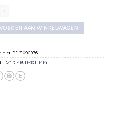
met tekst heren aantal
VOEGEN AAN WINKELWAGEN
ummer:
PE-21090976
e:
T Shirt Met Tekst Heren