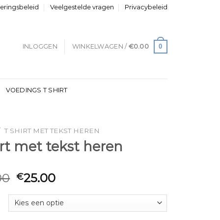
neringsbeleid
Veelgestelde vragen
Privacybeleid
0
INLOGGEN
WINKELWAGEN /
€
0.00
VOEDINGS T SHIRT
/
T SHIRT MET TEKST HEREN
irt met tekst heren
00
25.00
€