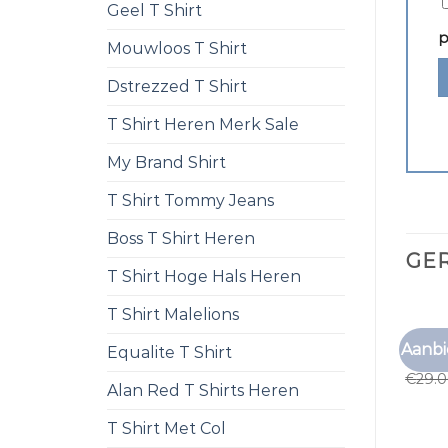
Geel T Shirt
p
Mouwloos T Shirt
Dstrezzed T Shirt
T Shirt Heren Merk Sale
My Brand Shirt
T Shirt Tommy Jeans
Boss T Shirt Heren
GE
T Shirt Hoge Hals Heren
T Shirt Malelions
T SHI
Aanbi
Equalite T Shirt
t shi
€
29.
Alan Red T Shirts Heren
T Shirt Met Col