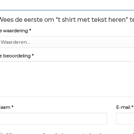
ees de eerste om “t shirt met tekst heren” 
e waardering
*
e beoordeling
*
Naam
*
E-mail
*