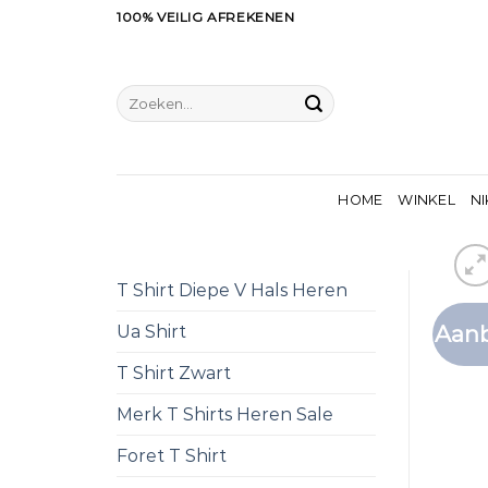
Ga
100% VEILIG AFREKENEN
naar
inhoud
Zoeken
naar:
HOME
WINKEL
NI
T Shirt Diepe V Hals Heren
Aanb
Ua Shirt
T Shirt Zwart
Merk T Shirts Heren Sale
Foret T Shirt