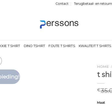
Contact
Terugbetaal- en retour
KKIE T SHIRT
DINO TSHIRT
FOUTE T SHIRTS
KWALITEIT T SHIRTS
HOME
t sh
ieding!
Toevoegen
aan
verlanglijst
35.
€
Maat