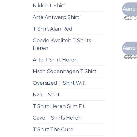
Nikkie T Shirt
T SHI
Aanbi
t shi
Arte Antwerp Shirt
€
29.
T Shirt Alan Red
Goede Kwaliteit T Shirts
T SHI
Aanbi
Heren
t shi
€
35.
Arte T Shirt Heren
Msch Copenhagen T Shirt
Oversized T Shirt Wit
Nza T Shirt
T Shirt Heren Slim Fit
Gave T Shirts Heren
T Shirt The Cure