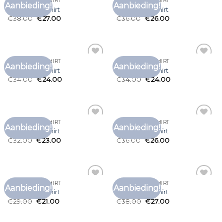
VANGUARD T SHIRT
VANGUARD T SHIRT
Aanbieding!
Aanbieding!
Toevoegen
Toevoegen
vanguard t shirt
vanguard t shirt
aan
aan
€
38.00
€
27.00
€
36.00
€
26.00
verlanglijst
verlanglijst
VANGUARD T SHIRT
VANGUARD T SHIRT
Aanbieding!
Aanbieding!
Toevoegen
Toevoegen
vanguard t shirt
vanguard t shirt
aan
aan
€
34.00
€
24.00
€
34.00
€
24.00
verlanglijst
verlanglijst
VANGUARD T SHIRT
VANGUARD T SHIRT
Aanbieding!
Aanbieding!
Toevoegen
Toevoegen
vanguard t shirt
vanguard t shirt
aan
aan
€
32.00
€
23.00
€
36.00
€
26.00
verlanglijst
verlanglijst
VANGUARD T SHIRT
VANGUARD T SHIRT
Aanbieding!
Aanbieding!
Toevoegen
Toevoegen
vanguard t shirt
vanguard t shirt
aan
aan
€
29.00
€
21.00
€
38.00
€
27.00
verlanglijst
verlanglijst