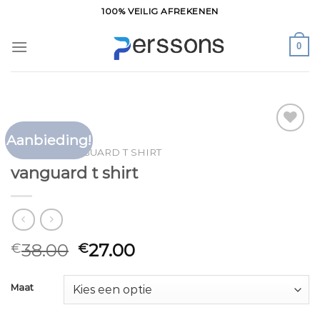
Ga
100% VEILIG AFREKENEN
naar
inhoud
0
Aanbieding!
Toevoegen
HOME
/
VANGUARD T SHIRT
aan
vanguard t shirt
verlanglijst
38.00
27.00
€
€
Maat