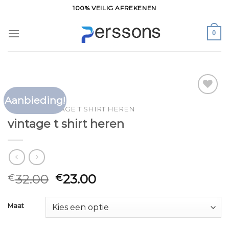
Ga
100% VEILIG AFREKENEN
naar
inhoud
0
Aanbieding!
Toevoegen
HOME
/
VINTAGE T SHIRT HEREN
aan
vintage t shirt heren
verlanglijst
32.00
23.00
€
€
Maat