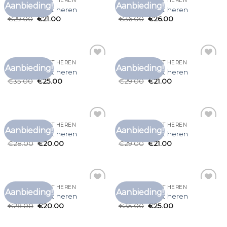
VINTAGE T SHIRT HEREN
VINTAGE T SHIRT HEREN
Aanbieding!
Aanbieding!
Toevoegen
Toevoegen
vintage t shirt heren
vintage t shirt heren
aan
aan
€
29.00
€
21.00
€
36.00
€
26.00
verlanglijst
verlanglijst
VINTAGE T SHIRT HEREN
VINTAGE T SHIRT HEREN
Aanbieding!
Aanbieding!
Toevoegen
Toevoegen
vintage t shirt heren
vintage t shirt heren
aan
aan
€
35.00
€
25.00
€
29.00
€
21.00
verlanglijst
verlanglijst
VINTAGE T SHIRT HEREN
VINTAGE T SHIRT HEREN
Aanbieding!
Aanbieding!
Toevoegen
Toevoegen
vintage t shirt heren
vintage t shirt heren
aan
aan
€
28.00
€
20.00
€
29.00
€
21.00
verlanglijst
verlanglijst
VINTAGE T SHIRT HEREN
VINTAGE T SHIRT HEREN
Aanbieding!
Aanbieding!
Toevoegen
Toevoegen
vintage t shirt heren
vintage t shirt heren
aan
aan
€
28.00
€
20.00
€
35.00
€
25.00
verlanglijst
verlanglijst