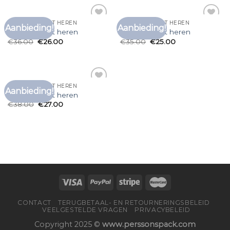
VINTAGE T SHIRT HEREN
VINTAGE T SHIRT HEREN
Aanbieding!
Aanbieding!
Toevoegen
Toevoegen
vintage t shirt heren
vintage t shirt heren
aan
aan
€
36.00
€
26.00
€
35.00
€
25.00
verlanglijst
verlanglijst
VINTAGE T SHIRT HEREN
Aanbieding!
Toevoegen
vintage t shirt heren
aan
€
38.00
€
27.00
verlanglijst
CONTACT
TERUGBETAAL- EN RETOURNERINGSBELEID
VEELGESTELDE VRAGEN
PRIVACYBELEID
Copyright 2025 ©
www.perssonspack.com