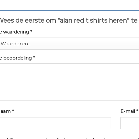
ees de eerste om “alan red t shirts heren” t
e waardering
*
e beoordeling
*
Naam
*
E-mail
*