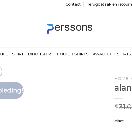
Contact
Terugbetaal- en retour
KKIE T SHIRT
DINO TSHIRT
FOUTE T SHIRTS
KWALITEIT T SHIRTS
HOME
alan
ieding!
Toevoegen
aan
verlanglijst
31.
€
Maat