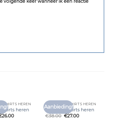
e volgende keer wanneer ik een reactie
 T SHIRTS HEREN
ALAN RED T SHIRTS HEREN
ng!
Aanbieding!
Toevoegen
Toevoegen
t shirts heren
alan red t shirts heren
aan
aan
€
26.00
€
38.00
€
27.00
verlanglijst
verlanglijst