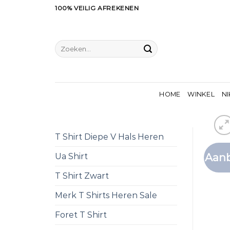
Ga
100% VEILIG AFREKENEN
naar
inhoud
Zoeken
naar:
HOME
WINKEL
NI
T Shirt Diepe V Hals Heren
Aanb
Ua Shirt
T Shirt Zwart
Merk T Shirts Heren Sale
Foret T Shirt