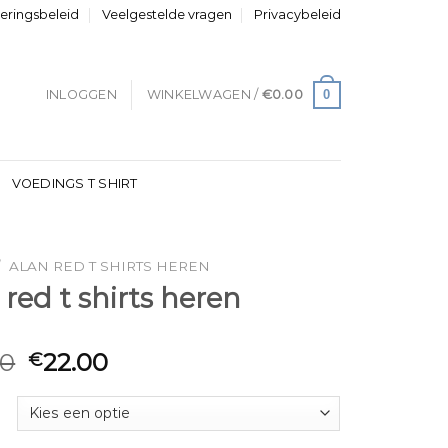
neringsbeleid
Veelgestelde vragen
Privacybeleid
0
INLOGGEN
WINKELWAGEN /
€
0.00
VOEDINGS T SHIRT
/
ALAN RED T SHIRTS HEREN
 red t shirts heren
00
22.00
€