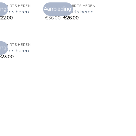
 T SHIRTS HEREN
ALAN RED T SHIRTS HEREN
ng!
Aanbieding!
Toevoegen
Toevoegen
t shirts heren
alan red t shirts heren
aan
aan
€
22.00
€
36.00
€
26.00
verlanglijst
verlanglijst
 T SHIRTS HEREN
ng!
Toevoegen
t shirts heren
aan
€
23.00
verlanglijst