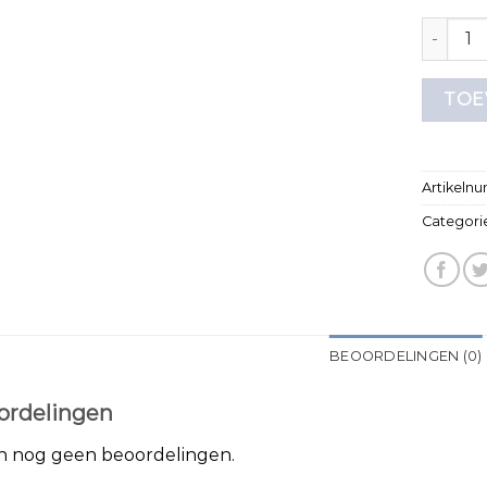
alan red
TOE
Artikeln
Categori
BEOORDELINGEN (0)
ordelingen
jn nog geen beoordelingen.