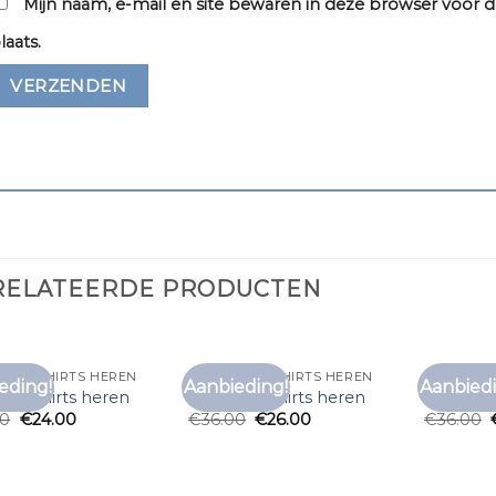
Mijn naam, e-mail en site bewaren in deze browser voor d
laats.
RELATEERDE PRODUCTEN
RED T SHIRTS HEREN
ALAN RED T SHIRTS HEREN
ALAN RED
eding!
Aanbieding!
Aanbiedi
Toevoegen
Toevoegen
ed t shirts heren
alan red t shirts heren
alan red 
aan
aan
00
€
24.00
€
36.00
€
26.00
€
36.00
verlanglijst
verlanglijst