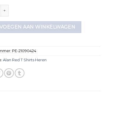
 t shirts heren aantal
VOEGEN AAN WINKELWAGEN
ummer:
PE-21090424
e:
Alan Red T Shirts Heren