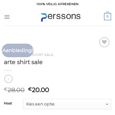
Ga
100% VEILIG AFREKENEN
naar
inhoud
0
Aanbieding!
Toevoegen
HOME
/
ARTE SHIRT SALE
aan
arte shirt sale
verlanglijst
28.00
20.00
€
€
Maat