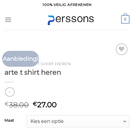
Ga
100% VEILIG AFREKENEN
naar
inhoud
0
Aanbieding!
Toevoegen
HOME
/
ARTE T SHIRT HEREN
aan
arte t shirt heren
verlanglijst
38.00
27.00
€
€
Maat