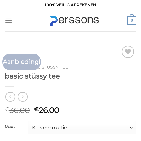
Ga
100% VEILIG AFREKENEN
naar
inhoud
0
Aanbieding!
Toevoegen
HOME
/
BASIC STÜSSY TEE
aan
basic stüssy tee
verlanglijst
36.00
26.00
€
€
Maat