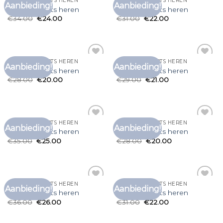
BLAUWE T SHIRTS HEREN
BLAUWE T SHIRTS HEREN
Aanbieding!
Aanbieding!
Toevoegen
Toevoegen
blauwe t shirts heren
blauwe t shirts heren
aan
aan
€
34.00
€
24.00
€
31.00
€
22.00
verlanglijst
verlanglijst
BLAUWE T SHIRTS HEREN
BLAUWE T SHIRTS HEREN
Aanbieding!
Aanbieding!
Toevoegen
Toevoegen
blauwe t shirts heren
blauwe t shirts heren
aan
aan
€
28.00
€
20.00
€
29.00
€
21.00
verlanglijst
verlanglijst
BLAUWE T SHIRTS HEREN
BLAUWE T SHIRTS HEREN
Aanbieding!
Aanbieding!
Toevoegen
Toevoegen
blauwe t shirts heren
blauwe t shirts heren
aan
aan
€
35.00
€
25.00
€
28.00
€
20.00
verlanglijst
verlanglijst
BLAUWE T SHIRTS HEREN
BLAUWE T SHIRTS HEREN
Aanbieding!
Aanbieding!
Toevoegen
Toevoegen
blauwe t shirts heren
blauwe t shirts heren
aan
aan
€
36.00
€
26.00
€
31.00
€
22.00
verlanglijst
verlanglijst