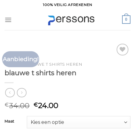
Ga
100% VEILIG AFREKENEN
naar
inhoud
0
Aanbieding!
Toevoegen
HOME
/
BLAUWE T SHIRTS HEREN
aan
blauwe t shirts heren
verlanglijst
34.00
24.00
€
€
Maat