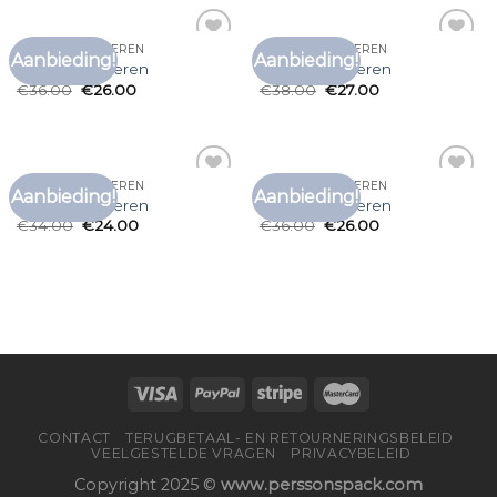
BOSS T SHIRT HEREN
BOSS T SHIRT HEREN
Aanbieding!
Aanbieding!
Toevoegen
Toevoegen
boss t shirt heren
boss t shirt heren
aan
aan
€
36.00
€
26.00
€
38.00
€
27.00
verlanglijst
verlanglijst
BOSS T SHIRT HEREN
BOSS T SHIRT HEREN
Aanbieding!
Aanbieding!
Toevoegen
Toevoegen
boss t shirt heren
boss t shirt heren
aan
aan
€
34.00
€
24.00
€
36.00
€
26.00
verlanglijst
verlanglijst
CONTACT
TERUGBETAAL- EN RETOURNERINGSBELEID
VEELGESTELDE VRAGEN
PRIVACYBELEID
Copyright 2025 ©
www.perssonspack.com