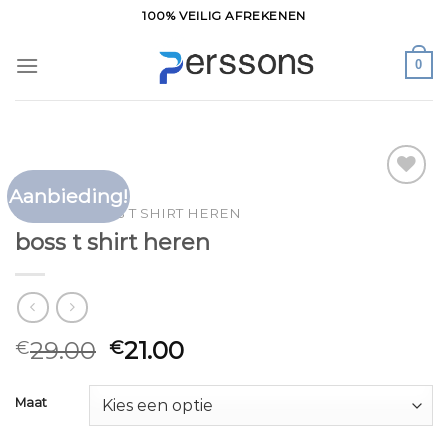
Ga
100% VEILIG AFREKENEN
naar
inhoud
0
Aanbieding!
Toevoegen
HOME
/
BOSS T SHIRT HEREN
aan
boss t shirt heren
verlanglijst
29.00
21.00
€
€
Maat