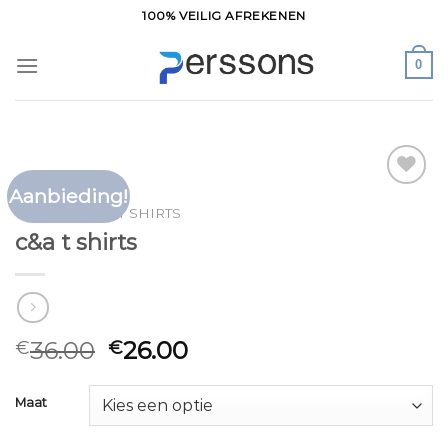
Ga
100% VEILIG AFREKENEN
naar
inhoud
0
Aanbieding!
Toevoegen
HOME
/
C&A T SHIRTS
aan
c&a t shirts
verlanglijst
36.00
26.00
€
€
Maat