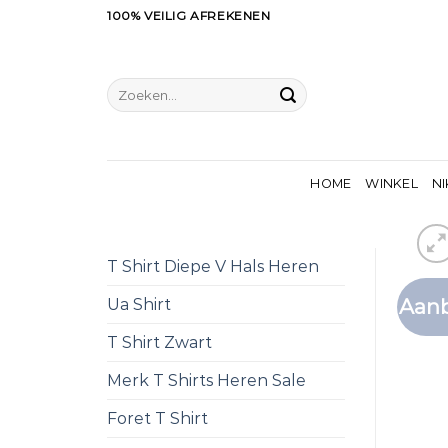
Ga
100% VEILIG AFREKENEN
naar
inhoud
Zoeken
naar:
HOME
WINKEL
NI
T Shirt Diepe V Hals Heren
Aanb
Ua Shirt
T Shirt Zwart
Merk T Shirts Heren Sale
Foret T Shirt