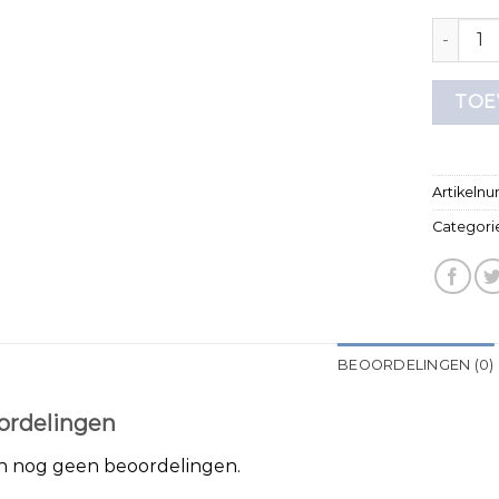
c&a t sh
TOE
Artikeln
Categori
BEOORDELINGEN (0)
ordelingen
jn nog geen beoordelingen.