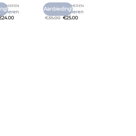
RTS HEREN
C&A T SHIRTS HEREN
ng!
Aanbieding!
Toevoegen
Toevoegen
rts heren
c&a t shirts heren
aan
aan
€
24.00
€
35.00
€
25.00
verlanglijst
verlanglijst