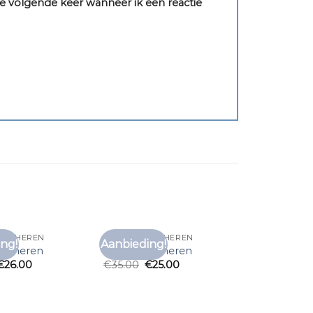
e volgende keer wanneer ik een reactie
RTS HEREN
C&A T SHIRTS HEREN
ng!
Aanbieding!
Toevoegen
Toevoegen
rts heren
c&a t shirts heren
aan
aan
€
26.00
€
35.00
€
25.00
verlanglijst
verlanglijst