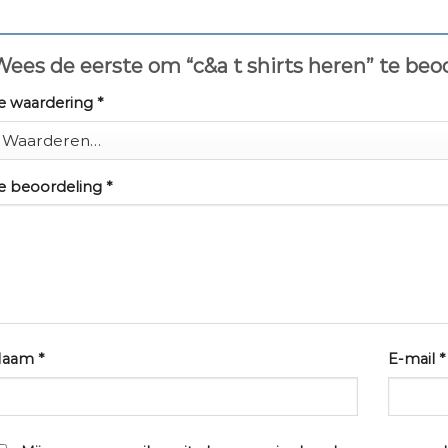
ees de eerste om “c&a t shirts heren” te be
e waardering
*
e beoordeling
*
Naam
*
E-mail
*