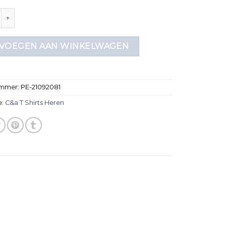
irts heren aantal
VOEGEN AAN WINKELWAGEN
ummer:
PE-21092081
e:
C&a T Shirts Heren