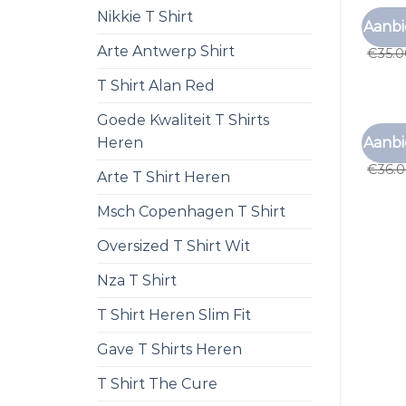
Nikkie T Shirt
C&A T
Aanbi
c&a t 
Arte Antwerp Shirt
€
35.
T Shirt Alan Red
Goede Kwaliteit T Shirts
C&A T
Aanbi
Heren
c&a t 
€
36.
Arte T Shirt Heren
Msch Copenhagen T Shirt
Oversized T Shirt Wit
Nza T Shirt
T Shirt Heren Slim Fit
Gave T Shirts Heren
T Shirt The Cure