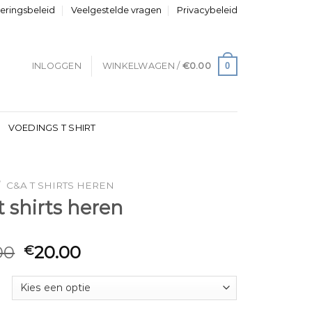
neringsbeleid
Veelgestelde vragen
Privacybeleid
0
INLOGGEN
WINKELWAGEN /
€
0.00
VOEDINGS T SHIRT
/
C&A T SHIRTS HEREN
t shirts heren
00
20.00
€