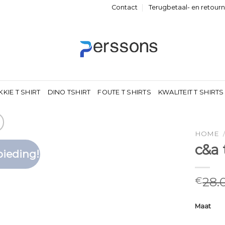
Contact
Terugbetaal- en retour
KKIE T SHIRT
DINO TSHIRT
FOUTE T SHIRTS
KWALITEIT T SHIRTS
HOME
c&a 
ieding!
Toevoegen
aan
verlanglijst
28.
€
Maat