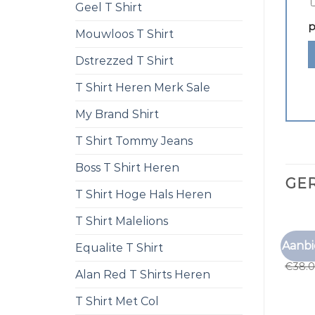
Geel T Shirt
p
Mouwloos T Shirt
Dstrezzed T Shirt
T Shirt Heren Merk Sale
My Brand Shirt
T Shirt Tommy Jeans
Boss T Shirt Heren
GE
T Shirt Hoge Hals Heren
T Shirt Malelions
C&A T
Aanbi
Equalite T Shirt
c&a t 
€
38.
Alan Red T Shirts Heren
T Shirt Met Col