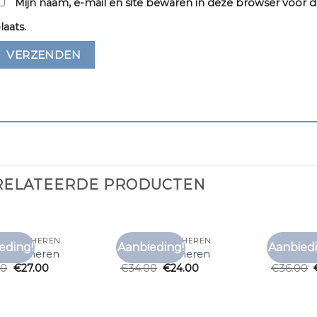
Mijn naam, e-mail en site bewaren in deze browser voor d
laats.
RELATEERDE PRODUCTEN
 SHIRTS HEREN
C&A T SHIRTS HEREN
C&A T SHI
eding!
Aanbieding!
Aanbiedi
Toevoegen
Toevoegen
shirts heren
c&a t shirts heren
c&a t shi
aan
aan
00
€
27.00
€
34.00
€
24.00
€
36.00
verlanglijst
verlanglijst