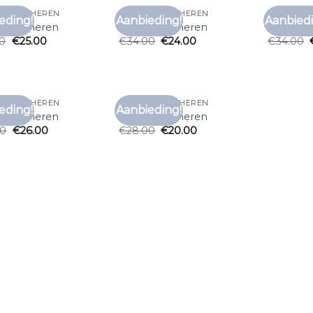
 SHIRTS HEREN
C&A T SHIRTS HEREN
C&A T SHI
eding!
Aanbieding!
Aanbiedi
Toevoegen
Toevoegen
shirts heren
c&a t shirts heren
c&a t shi
aan
aan
00
€
25.00
€
34.00
€
24.00
€
34.00
verlanglijst
verlanglijst
 SHIRTS HEREN
C&A T SHIRTS HEREN
eding!
Aanbieding!
Toevoegen
Toevoegen
shirts heren
c&a t shirts heren
aan
aan
00
€
26.00
€
28.00
€
20.00
verlanglijst
verlanglijst