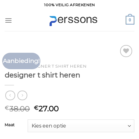
Ga
100% VEILIG AFREKENEN
naar
inhoud
0
Aanbieding!
Toevoegen
HOME
/
DESIGNER T SHIRT HEREN
aan
designer t shirt heren
verlanglijst
38.00
27.00
€
€
Maat