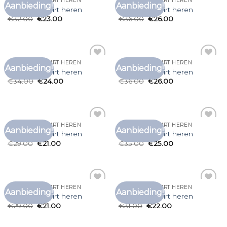
DESIGNER T SHIRT HEREN
DESIGNER T SHIRT HEREN
Aanbieding!
Aanbieding!
Toevoegen
Toevoegen
designer t shirt heren
designer t shirt heren
aan
aan
€
32.00
€
23.00
€
36.00
€
26.00
verlanglijst
verlanglijst
DESIGNER T SHIRT HEREN
DESIGNER T SHIRT HEREN
Aanbieding!
Aanbieding!
Toevoegen
Toevoegen
designer t shirt heren
designer t shirt heren
aan
aan
€
34.00
€
24.00
€
36.00
€
26.00
verlanglijst
verlanglijst
DESIGNER T SHIRT HEREN
DESIGNER T SHIRT HEREN
Aanbieding!
Aanbieding!
Toevoegen
Toevoegen
designer t shirt heren
designer t shirt heren
aan
aan
€
29.00
€
21.00
€
35.00
€
25.00
verlanglijst
verlanglijst
DESIGNER T SHIRT HEREN
DESIGNER T SHIRT HEREN
Aanbieding!
Aanbieding!
Toevoegen
Toevoegen
designer t shirt heren
designer t shirt heren
aan
aan
€
29.00
€
21.00
€
31.00
€
22.00
verlanglijst
verlanglijst