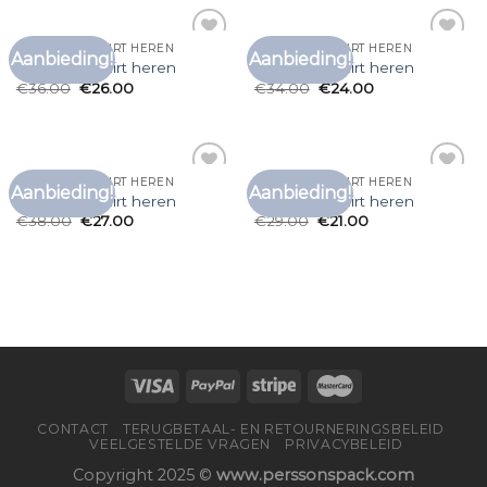
DESIGNER T SHIRT HEREN
DESIGNER T SHIRT HEREN
Aanbieding!
Aanbieding!
Toevoegen
Toevoegen
designer t shirt heren
designer t shirt heren
aan
aan
€
36.00
€
26.00
€
34.00
€
24.00
verlanglijst
verlanglijst
DESIGNER T SHIRT HEREN
DESIGNER T SHIRT HEREN
Aanbieding!
Aanbieding!
Toevoegen
Toevoegen
designer t shirt heren
designer t shirt heren
aan
aan
€
38.00
€
27.00
€
29.00
€
21.00
verlanglijst
verlanglijst
CONTACT
TERUGBETAAL- EN RETOURNERINGSBELEID
VEELGESTELDE VRAGEN
PRIVACYBELEID
Copyright 2025 ©
www.perssonspack.com