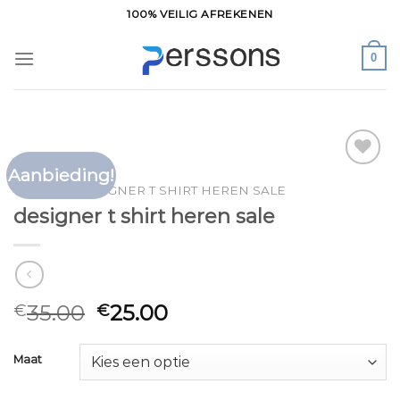
Ga
100% VEILIG AFREKENEN
naar
inhoud
0
Aanbieding!
Toevoegen
HOME
/
DESIGNER T SHIRT HEREN SALE
aan
designer t shirt heren sale
verlanglijst
35.00
25.00
€
€
Maat