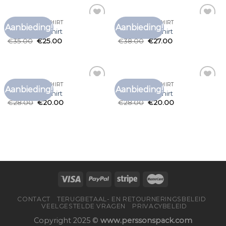
DSTREZZED T SHIRT
DSTREZZED T SHIRT
Aanbieding!
Aanbieding!
Toevoegen
Toevoegen
dstrezzed t shirt
dstrezzed t shirt
aan
aan
€
35.00
€
25.00
€
38.00
€
27.00
verlanglijst
verlanglijst
DSTREZZED T SHIRT
DSTREZZED T SHIRT
Aanbieding!
Aanbieding!
Toevoegen
Toevoegen
dstrezzed t shirt
dstrezzed t shirt
aan
aan
€
28.00
€
20.00
€
28.00
€
20.00
verlanglijst
verlanglijst
CONTACT
TERUGBETAAL- EN RETOURNERINGSBELEID
VEELGESTELDE VRAGEN
PRIVACYBELEID
Copyright 2025 ©
www.perssonspack.com