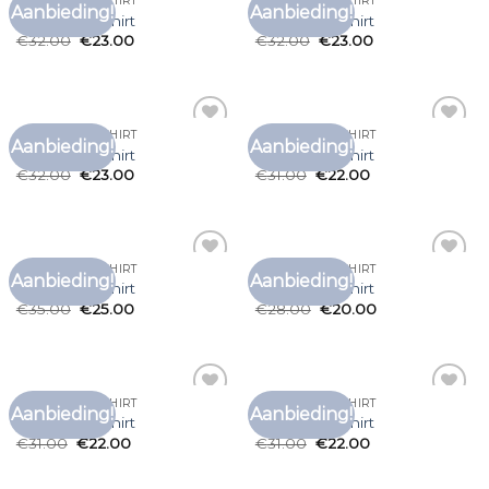
DSTREZZED T SHIRT
DSTREZZED T SHIRT
Aanbieding!
Aanbieding!
Toevoegen
Toevoegen
dstrezzed t shirt
dstrezzed t shirt
aan
aan
€
32.00
€
23.00
€
32.00
€
23.00
verlanglijst
verlanglijst
DSTREZZED T SHIRT
DSTREZZED T SHIRT
Aanbieding!
Aanbieding!
Toevoegen
Toevoegen
dstrezzed t shirt
dstrezzed t shirt
aan
aan
€
32.00
€
23.00
€
31.00
€
22.00
verlanglijst
verlanglijst
DSTREZZED T SHIRT
DSTREZZED T SHIRT
Aanbieding!
Aanbieding!
Toevoegen
Toevoegen
dstrezzed t shirt
dstrezzed t shirt
aan
aan
€
35.00
€
25.00
€
28.00
€
20.00
verlanglijst
verlanglijst
DSTREZZED T SHIRT
DSTREZZED T SHIRT
Aanbieding!
Aanbieding!
Toevoegen
Toevoegen
dstrezzed t shirt
dstrezzed t shirt
aan
aan
€
31.00
€
22.00
€
31.00
€
22.00
verlanglijst
verlanglijst