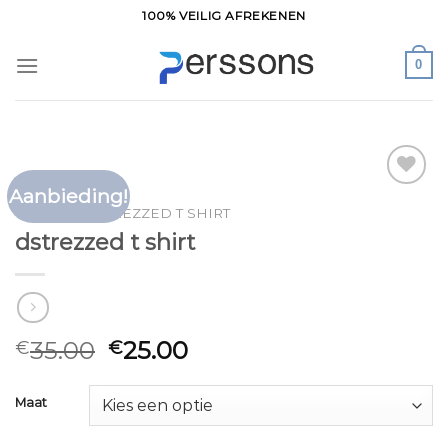
Ga
100% VEILIG AFREKENEN
naar
inhoud
0
Aanbieding!
Toevoegen
HOME
/
DSTREZZED T SHIRT
aan
dstrezzed t shirt
verlanglijst
35.00
25.00
€
€
Maat