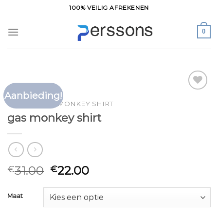
Ga
100% VEILIG AFREKENEN
naar
inhoud
0
Aanbieding!
Toevoegen
HOME
/
GAS MONKEY SHIRT
aan
gas monkey shirt
verlanglijst
31.00
22.00
€
€
Maat