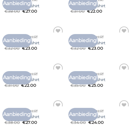
GAS MONKEY SHIRT
GAS MONKEY SHIRT
Aanbieding!
Aanbieding!
Toevoegen
Toevoegen
gas monkey shirt
gas monkey shirt
aan
aan
€
38.00
€
27.00
€
31.00
€
22.00
verlanglijst
verlanglijst
GAS MONKEY SHIRT
GAS MONKEY SHIRT
Aanbieding!
Aanbieding!
Toevoegen
Toevoegen
gas monkey shirt
gas monkey shirt
aan
aan
€
32.00
€
23.00
€
32.00
€
23.00
verlanglijst
verlanglijst
GAS MONKEY SHIRT
GAS MONKEY SHIRT
Aanbieding!
Aanbieding!
Toevoegen
Toevoegen
gas monkey shirt
gas monkey shirt
aan
aan
€
31.00
€
22.00
€
35.00
€
25.00
verlanglijst
verlanglijst
GAS MONKEY SHIRT
GAS MONKEY SHIRT
Aanbieding!
Aanbieding!
Toevoegen
Toevoegen
gas monkey shirt
gas monkey shirt
aan
aan
€
38.00
€
27.00
€
34.00
€
24.00
verlanglijst
verlanglijst